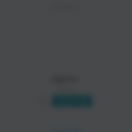
ZAYCEV.NET ведет переговоры с правообладател
ИСПОЛНИТЕЛЬ
В ближайшее время треки этого исполнителя могут появит
Digimon
0 треков
Слушать