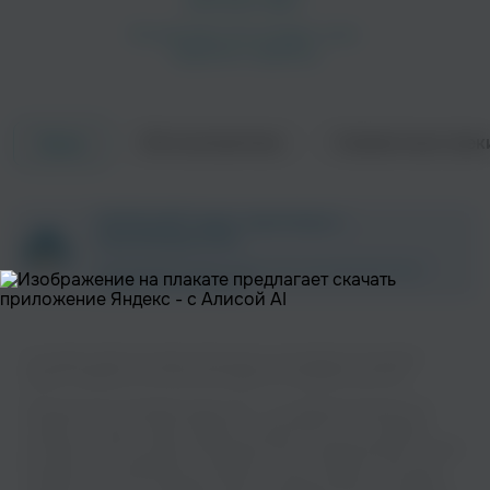
Об исполнителе
Совместные трек
Треки
ZAYCEV.NET ведет переговоры с
правообладателем.
В ближайшее время треки этого исполнителя могут
появиться на площадке.
На нашем сайте вы можете бесплатно наслаждаться музыкой
вашего любимого исполнителя Digimon в хорошем качестве.
Музыкальная платформа zaycev.net - это удобная возможность
слушать и скачать треки “Digimon” в одном месте. На странице
исполнителя легко найти популярные песни, свежие релизы и треки,
которые хочется добавить в плейлист. Песни “Digimon” доступны
онлайн, бесплатно, в формате mp3 и в хорошем качестве. Удобная