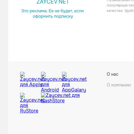
Музыкальная пл
популярные пес
качестве. Удоб
Tülpa & B
О нас
О компании