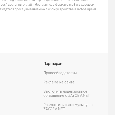
ibes” в одном месте. На странице исполнителя легко найти
Альтернатива
ribes” доступны онлайн, бесплатно, в формате mp3 и в хорошем
слаждаться прослушиванием на любом устройстве в любое время.
Many Faces
Lux Pacific
Партнерам
Правообладателям
Реклама на сайте
Заключить лицензионное
соглашение с ZAYCEV.NET
Разместить свою музыку на
ZAYCEV.NET