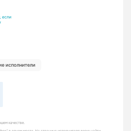
ылку
е исполнители
ошем качестве.
HARLOE
O R I O N