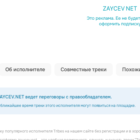
Копировать сс
Об исполнителе
Совместные треки
Похожи
AYCEV.NET ведет переговоры с правообладателем.
 ближайшее время треки этого исполнителя могут появиться на площадке.
у популярного исполнителя Tribes на нашем сайте без регистрации и в хор
 Mode
Kudu Blue
Ruuth