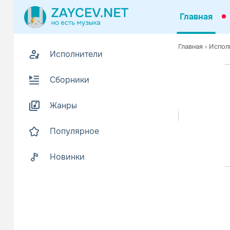
Главная
Похожие
Главная
›
Испол
Исполнители
Z
Биогр
В
Сборники
Tribes - эт
https://www
Жанры
Популярное
Новинки
Juniper 