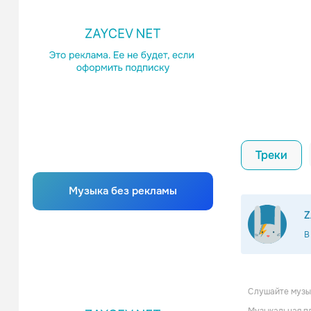
Треки
Музыка без рекламы
Z
В
Слушайте музык
Satellite