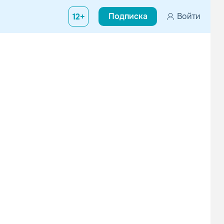
Подписка
Войти
12+
частники группы : Johnny Lloyd, Dan White, Jim Cratchley и Migue
LeyeT
Masis
Поп