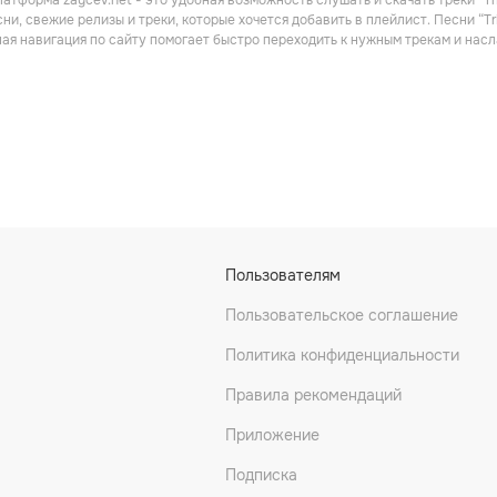
атформа zaycev.net - это удобная возможность слушать и скачать треки “Tr
Альтернатива
Поп
ни, свежие релизы и треки, которые хочется добавить в плейлист. Песни “T
ная навигация по сайту помогает быстро переходить к нужным трекам и на
LANKTS
Naeya
There's Talk
Пользователям
Пользовательское соглашение
Политика конфиденциальности
Правила рекомендаций
Приложение
Подписка