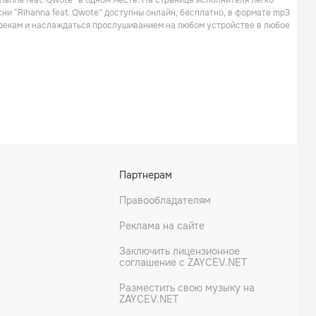
hanna feat. Qwote” в одном месте. На странице исполнителя легко
сни “Rihanna feat. Qwote” доступны онлайн, бесплатно, в формате mp3
 трекам и наслаждаться прослушиванием на любом устройстве в любое
Партнерам
Правообладателям
Реклама на сайте
Заключить лицензионное
соглашение с ZAYCEV.NET
Разместить свою музыку на
ZAYCEV.NET