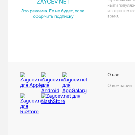
Музыкальная пл
найти популярн
и в хорошем ка
время.
О нас
О компании