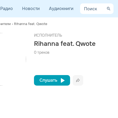
Радио
Новости
Аудиокниги
нители
›
Rihanna feat. Qwote
AYCEV.NET ведет переговоры с правообладателем.
ИСПОЛНИТЕЛЬ
 ближайшее время треки этого исполнителя могут появиться на площадке.
Rihanna feat. Qwote
0 треков
Слушать
Вконтакте
Одноклассники
Telegram