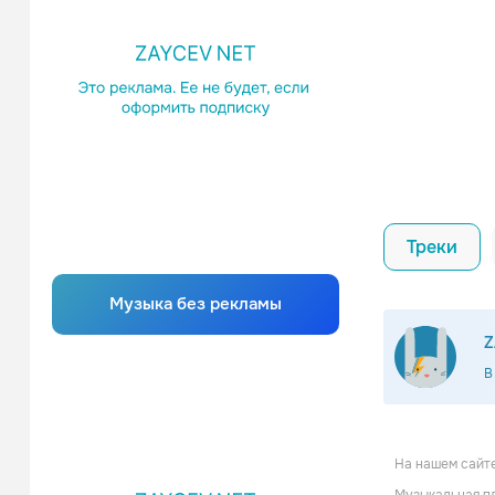
Треки
Музыка без рекламы
Z
В
На нашем сайте
Rick Sprin