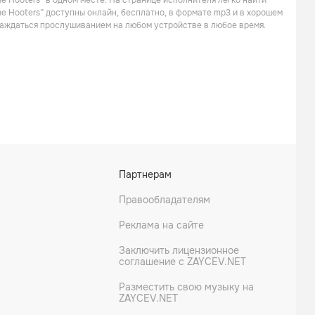
e Hooters” в одном месте. На странице исполнителя легко найти
Поп
Поп
he Hooters” доступны онлайн, бесплатно, в формате mp3 и в хорошем
слаждаться прослушиванием на любом устройстве в любое время.
Kim Wilde
John Waite
Партнерам
Поп
Поп
Правообладателям
Реклама на сайте
Заключить лицензионное
соглашение с ZAYCEV.NET
Разместить свою музыку на
ZAYCEV.NET