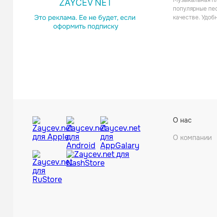
Музыкальная пл
Поп
популярные пес
качестве. Удоб
Mike & The M
О нас
Поп
О компании