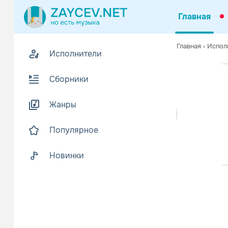
Главная
Похожие
Главная
›
Испол
Исполнители
Z
Биогр
В
Сборники
The Hooters
Жанры
Hooters в п
Но наши дру
Популярное
Читать еще
Новинки
Lover
Поп