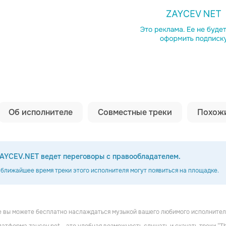
Копировать сс
Об исполнителе
Совместные треки
Похожи
AYCEV.NET ведет переговоры с правообладателем.
 ближайшее время треки этого исполнителя могут появиться на площадке.
 вы можете бесплатно наслаждаться музыкой вашего любимого исполнителя
gfield
Pat Benatar
Nik Kershaw