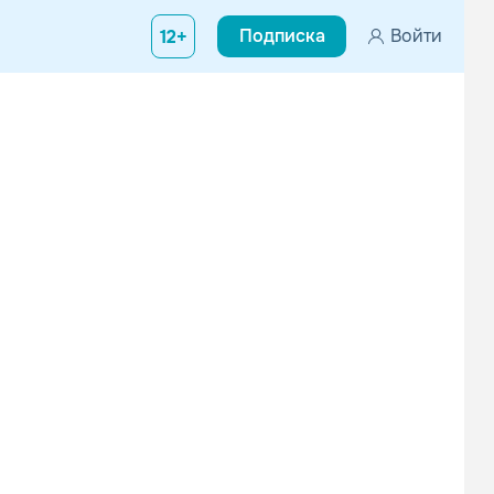
Подписка
Войти
12+
ладельфия, США. Распались в 1995 году, но снова организовались 
The Alarm
Russ Ballard
Поп
Поп