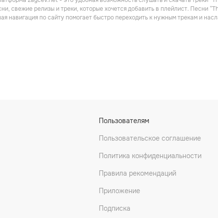
атформа zaycev.net - это удобная возможность слушать и скачать треки “Th
Поп
Поп
ни, свежие релизы и треки, которые хочется добавить в плейлист. Песни “T
ная навигация по сайту помогает быстро переходить к нужным трекам и на
echanics
Magnum
Asia
Пользователям
Поп
Поп
Пользовательское соглашение
Политика конфиденциальности
Правила рекомендаций
Приложение
Подписка