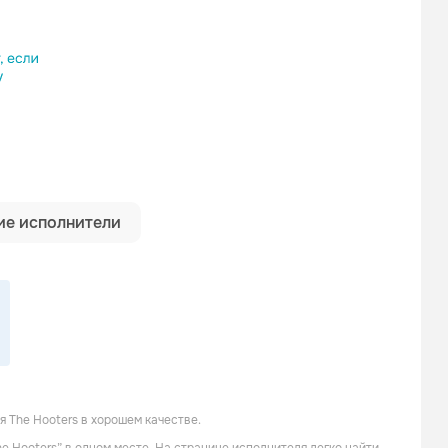
ылку
е исполнители
 The Hooters в хорошем качестве.
Night Ranger
Mr. Mister