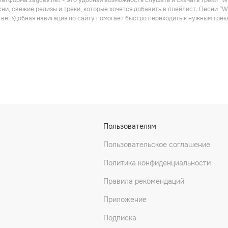
атформа zaycev.net - это удобная возможность слушать и скачать треки “We
ни, свежие релизы и треки, которые хочется добавить в плейлист. Песни “We
ве. Удобная навигация по сайту помогает быстро переходить к нужным тре
roof
Kiss Corona
Octane Ok
Пользователям
Пользовательское соглашение
Политика конфиденциальности
Правила рекомендаций
Приложение
les
Saving Aimee
Mimi Soya
Подписка
Альтернатива