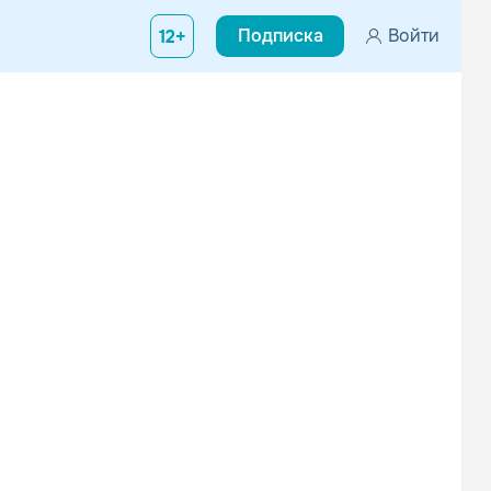
Подписка
Войти
12+
That Sunday Feeling
The Famous Class