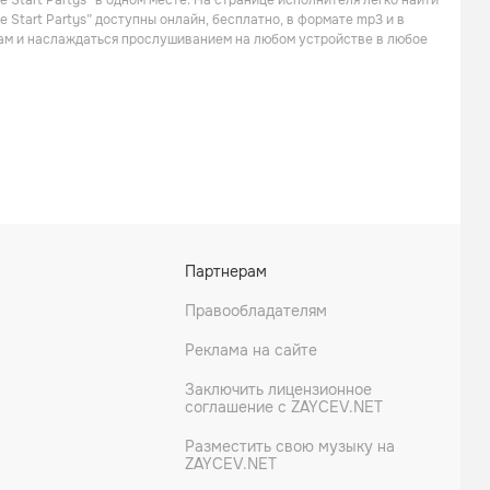
 Start Partys” в одном месте. На странице исполнителя легко найти
 Start Partys” доступны онлайн, бесплатно, в формате mp3 и в
кам и наслаждаться прослушиванием на любом устройстве в любое
Not Advised
City Stereo
Партнерам
Правообладателям
Реклама на сайте
Заключить лицензионное
соглашение с ZAYCEV.NET
Разместить свою музыку на
Twenty Twenty
ZAYCEV.NET