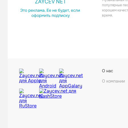
Музыкальная пл
популярные пес
хорошем качест
время.
Futurep
О нас
О компании
Dave Gi