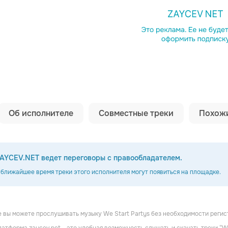
Копировать сс
Об исполнителе
Совместные треки
Похожи
AYCEV.NET ведет переговоры с правообладателем.
 ближайшее время треки этого исполнителя могут появиться на площадке.
Again
Strangle Kojak
the gap year riot!
 вы можете прослушивать музыку We Start Partys без необходимости регис