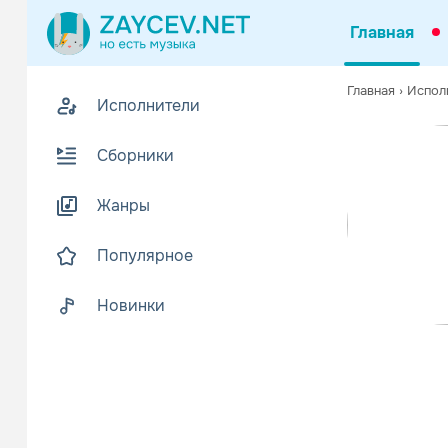
Главная
Похожие
Главная
›
Испол
Исполнители
Z
В
Сборники
Жанры
Популярное
Новинки
Taking H