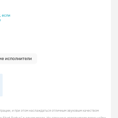
ылку
е исполнители
Show It Off
14 Car Pile Up
трации, и при этом наслаждаться отличным звуковым качеством