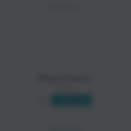
ZAYCEV.NET ведет переговоры с правообладател
ИСПОЛНИТЕЛЬ
Биография
В ближайшее время треки этого исполнителя могут появит
Вообще, песни «М&Р» с некоторой натяжкой можно причисли
Читать еще
Морэ и Рэльсы
0 треков
Слушать