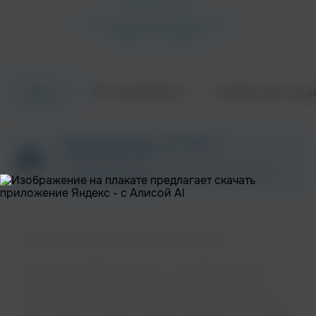
Об исполнителе
Совместные трек
Треки
ZAYCEV.NET ведет переговоры с
правообладателем.
В ближайшее время треки этого исполнителя могут
появиться на площадке.
Слушайте музыку популярного исполнителя Морэ и Рэльсы на
нашем сайте без регистрации и в хорошем качестве.
Музыкальная платформа zaycev.net - это удобная возможность
слушать и скачать треки “Морэ и Рэльсы” в одном месте. На
странице исполнителя легко найти популярные песни, свежие
релизы и треки, которые хочется добавить в плейлист. Песни “Морэ
и Рэльсы” доступны онлайн, бесплатно, в формате mp3 и в хорошем