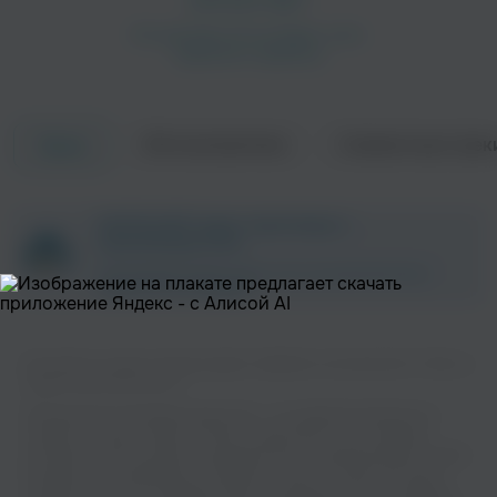
Об исполнителе
Совместные трек
Треки
ZAYCEV.NET ведет переговоры с
правообладателем.
В ближайшее время треки этого исполнителя могут
появиться на площадке.
Вы можете слушать музыку вашего любимого исполнителя 11. Dido на
нашем сайте бесплатно.
Музыкальная платформа zaycev.net - это удобная возможность
слушать и скачать треки “11. Dido” в одном месте. На странице
исполнителя легко найти популярные песни, свежие релизы и треки,
которые хочется добавить в плейлист. Песни “11. Dido” доступны
онлайн, бесплатно, в формате mp3 и в хорошем качестве. Удобная