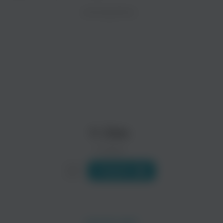
ZAYCEV.NET ведет переговоры с правообладател
ИСПОЛНИТЕЛЬ
В ближайшее время треки этого исполнителя могут появит
11. Dido
0 треков
Слушать