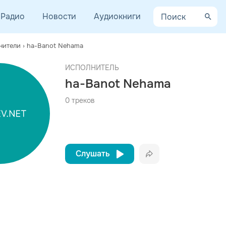
Радио
Новости
Аудиокниги
нители
›
ha-Banot Nehama
AYCEV.NET ведет переговоры с правообладателем.
афия
ИСПОЛНИТЕЛЬ
 ближайшее время треки этого исполнителя могут появиться на площадке.
ha-Banot Nehama
хама» это израильское женское трио, состояшее из: Каролины Ав
ом инструментарии - богатство вокальных аранжировок. Поют поо
0 треков
Слушать
Вконтакте
Одноклассники
Telegram