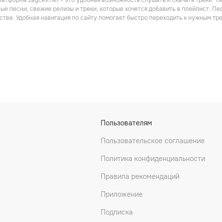
атформа zaycev.net - это удобная возможность слушать и скачать треки “h
ые песни, свежие релизы и треки, которые хочется добавить в плейлист. П
стве. Удобная навигация по сайту помогает быстро переходить к нужным т
Пользователям
Пользовательское соглашение
Политика конфиденциальности
Правила рекомендаций
Приложение
Подписка