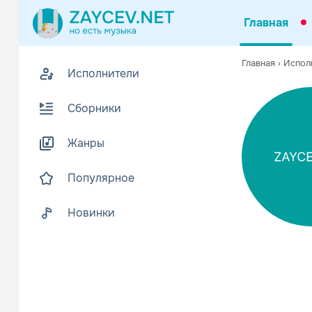
Главная
0
Главная
›
Испол
Исполнители
Z
Биогр
В
Сборники
«ХаБанот Не
При небогат
Жанры
Читать еще
Популярное
Новинки