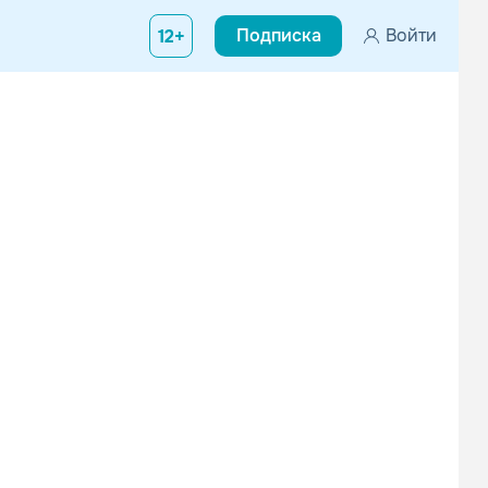
Подписка
Войти
12+
рац (MC Carolina; «Ло Ципити»; Funset), Дана Адини (Метрополин
чередно и вместе, на иврите и на английском, поют...