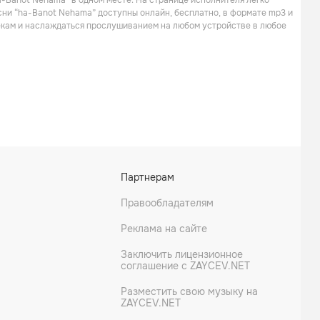
a-Banot Nehama” в одном месте. На странице исполнителя легко
есни “ha-Banot Nehama” доступны онлайн, бесплатно, в формате mp3 и
рекам и наслаждаться прослушиванием на любом устройстве в любое
Партнерам
Правообладателям
Реклама на сайте
Заключить лицензионное
соглашение с ZAYCEV.NET
Разместить свою музыку на
ZAYCEV.NET