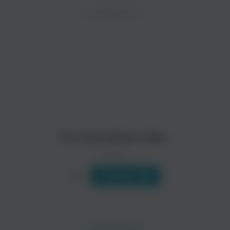
ZAYCEV.NET ведет переговоры с правообладател
ИСПОЛНИТЕЛЬ
В ближайшее время треки этого исполнителя могут появит
Shooters and Senders
Ease The Medic
The Dandelion War
0 треков
Слушать
Arms Around The Stereo
Hercules Hercules