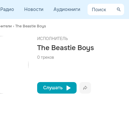
Радио
Новости
Аудиокниги
нители
›
The Beastie Boys
AYCEV.NET ведет переговоры с правообладателем.
ИСПОЛНИТЕЛЬ
 ближайшее время треки этого исполнителя могут появиться на площадке.
The Beastie Boys
0 треков
Слушать
Вконтакте
Одноклассники
Telegram