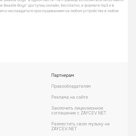
e Beastie Boys” в одном месте. На странице исполнителя легко найти
e Beastie Boys” доступны онлайн, бесплатно, в формате mp3 и в
кам и наслаждаться прослушиванием на любом устройстве в любое
Партнерам
Правообладателям
Реклама на сайте
Заключить лицензионное
соглашение с ZAYCEV.NET
Разместить свою музыку на
ZAYCEV.NET