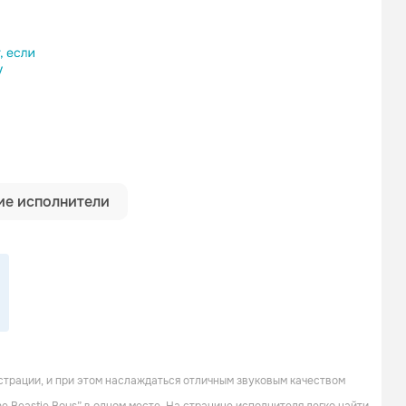
ылку
е исполнители
страции, и при этом наслаждаться отличным звуковым качеством