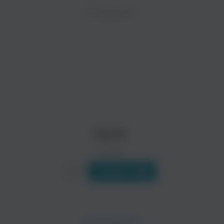
ZAYCEV.NET ведет переговоры с правообладател
ИСПОЛНИТЕЛЬ
Биография
В ближайшее время треки этого исполнителя могут появит
Александр Воробьев (основатель и фронтмен проекта Santi
Читать еще
Santil
0 треков
Слушать