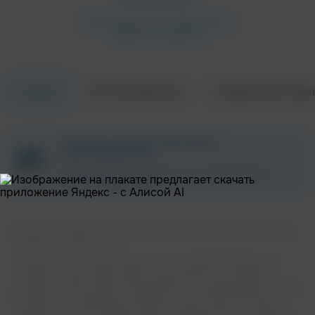
Об исполнителе
Совместные трек
Треки
ZAYCEV.NET ведет переговоры с
правообладателем.
В ближайшее время треки этого исполнителя могут
появиться на площадке.
Вы можете слушать музыку вашего любимого исполнителя Santil на
нашем сайте бесплатно.
Музыкальная платформа zaycev.net - это удобная возможность
слушать и скачать треки “Santil” в одном месте. На странице
исполнителя легко найти популярные песни, свежие релизы и треки,
которые хочется добавить в плейлист. Песни “Santil” доступны
онлайн, бесплатно, в формате mp3 и в хорошем качестве. Удобная