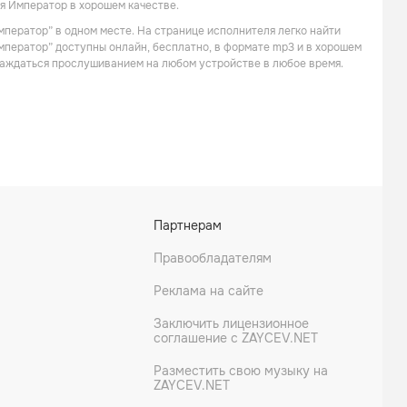
Рок
Альтернатива
я Император в хорошем качестве.
мператор” в одном месте. На странице исполнителя легко найти
Император” доступны онлайн, бесплатно, в формате mp3 и в хорошем
слаждаться прослушиванием на любом устройстве в любое время.
Оркестр кинематографии п/у Александра Зацепина
План Ломоносова
Партнерам
Фолк-метал
Рок
Правообладателям
Реклама на сайте
Заключить лицензионное
соглашение с ZAYCEV.NET
Разместить свою музыку на
ZAYCEV.NET