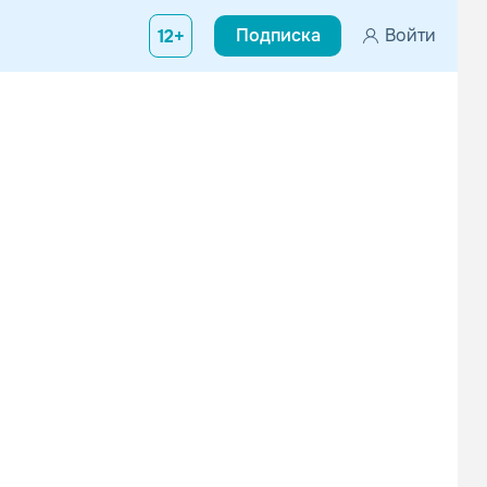
Подписка
Войти
12+
о с высочайшим качеством битов и записи. Двое пацанов из запа
СЛОТ
Ария
Альтернатива
Рок