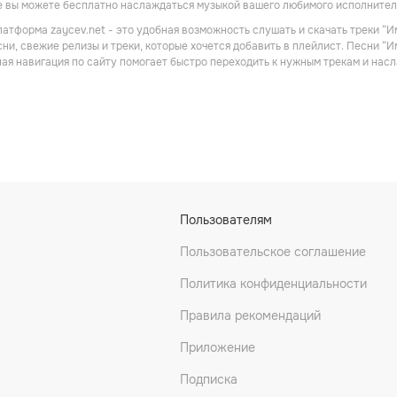
Метал
Поп
е вы можете бесплатно наслаждаться музыкой вашего любимого исполнител
атформа zaycev.net - это удобная возможность слушать и скачать треки “И
ни, свежие релизы и треки, которые хочется добавить в плейлист. Песни “
ная навигация по сайту помогает быстро переходить к нужным трекам и на
ода
Пурген
Коррозия металла
Пользователям
Рок
Метал
Пользовательское соглашение
Политика конфиденциальности
Правила рекомендаций
Приложение
Подписка