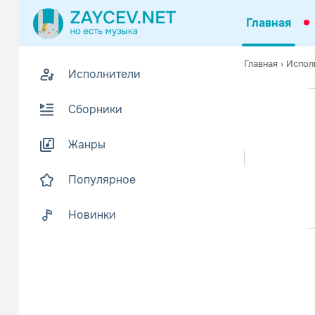
Главная
Похожие
Главная
›
Испол
Исполнители
Z
Биогр
В
Сборники
Приверженцы
Читать еще
Жанры
Популярное
Новинки
Виру
Танцевал