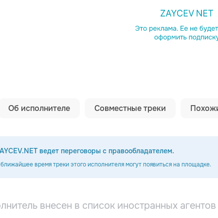
Копировать сс
Об исполнителе
Совместные треки
Похожи
AYCEV.NET ведет переговоры с правообладателем.
 ближайшее время треки этого исполнителя могут появиться на площадке.
олнитель внесен в список иностранных агенто
312
RAUSH, Юлия Савичева
DJ Groove