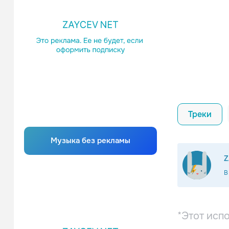
Треки
Музыка без рекламы
Z
В
*Этот исп
Город 