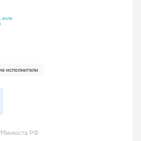
ылку
е исполнители
в Минюста РФ
Би-2
Дельфин