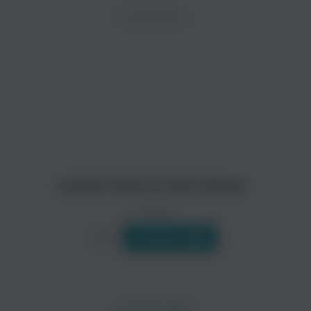
ZAYCEV.NET ведет переговоры с правообладател
ИСПОЛНИТЕЛЬ
Биография
В ближайшее время треки этого исполнителя могут появит
Как можно выбраться из тени группы, которая продала боль
Читать еще
Linkin Park & Fort Minor
0 треков
Слушать