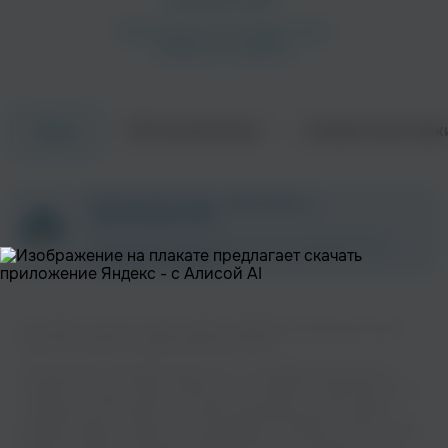
Об исполнителе
Совместные трек
Треки
ZAYCEV.NET ведет переговоры с
правообладателем.
В ближайшее время треки этого исполнителя могут
появиться на площадке.
Вы можете слушать музыку вашего любимого исполнителя Linkin
Park & Fort Minor на нашем сайте бесплатно.
Музыкальная платформа zaycev.net - это удобная возможность
слушать и скачать треки “Linkin Park & Fort Minor” в одном месте. На
странице исполнителя легко найти популярные песни, свежие
релизы и треки, которые хочется добавить в плейлист. Песни “Linkin
Park & Fort Minor” доступны онлайн, бесплатно, в формате mp3 и в