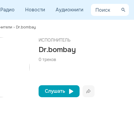
Радио
Новости
Аудиокниги
нители
›
Dr.bombay
AYCEV.NET ведет переговоры с правообладателем.
ИСПОЛНИТЕЛЬ
 ближайшее время треки этого исполнителя могут появиться на площадке.
Dr.bombay
0 треков
Слушать
Вконтакте
Одноклассники
Telegram