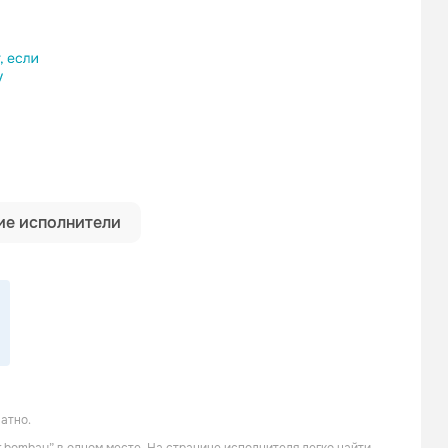
ылку
е исполнители
атно.