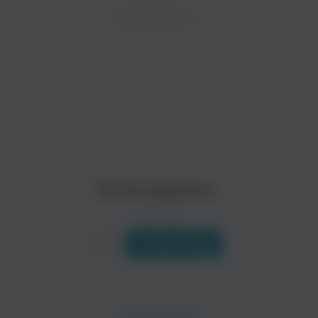
ZAYCEV.NET ведет переговоры с правообладател
ИСПОЛНИТЕЛЬ
Биография
В ближайшее время треки этого исполнителя могут появит
Для нас это не так очевидно, но в сознании американца з
Читать еще
Those Poor Bastards
Munly & The Lupercalians
16 Horsepower
0 треков
Слушать
O'Death
David Eugene Edwards
Альтернатива