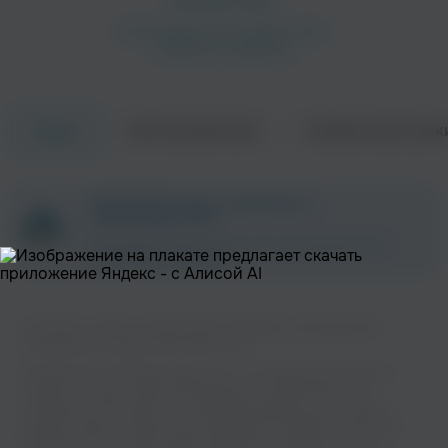
Об исполнителе
Совместные трек
Треки
Songs: Ohia
Songs Ohia
Рок
ZAYCEV.NET ведет переговоры с
правообладателем.
В ближайшее время треки этого исполнителя могут
появиться на площадке.
Вы можете слушать музыку вашего любимого исполнителя 16
Horsepower на нашем сайте бесплатно.
Munly & the Lee Lewis Harlots
Magnolia Electric Co.
Музыкальная платформа zaycev.net - это удобная возможность
слушать и скачать треки “16 Horsepower” в одном месте. На
странице исполнителя легко найти популярные песни, свежие
релизы и треки, которые хочется добавить в плейлист. Песни “16
Horsepower” доступны онлайн, бесплатно, в формате mp3 и в