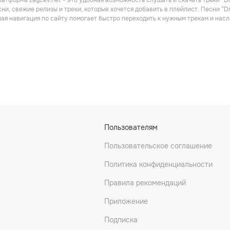
атформа zaycev.net - это удобная возможность слушать и скачать треки “D
Метал
ни, свежие релизы и треки, которые хочется добавить в плейлист. Песни “
ная навигация по сайту помогает быстро переходить к нужным трекам и на
ilight
Abydos
Vanden Plas
Пользователям
Рок
Рок
Пользовательское соглашение
Политика конфиденциальности
Правила рекомендаций
Приложение
Подписка