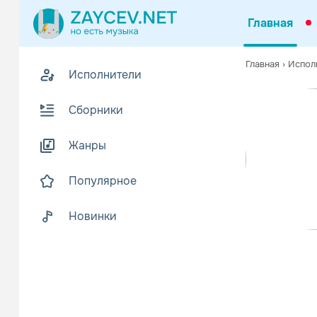
Главная
Похожие
Главная
›
Испол
Исполнители
Z
В
Сборники
Жанры
Популярное
Новинки
Circus Ma
Поп