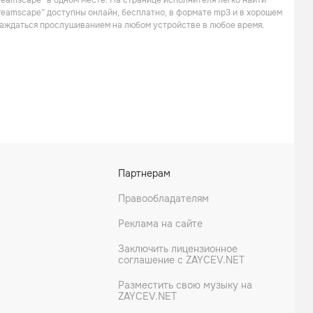
reamscape” в одном месте. На странице исполнителя легко найти
Поп
Dreamscape” доступны онлайн, бесплатно, в формате mp3 и в хорошем
слаждаться прослушиванием на любом устройстве в любое время.
Seventh Wonder
Cloudscape
Партнерам
Метал
Метал
Правообладателям
Реклама на сайте
Заключить лицензионное
соглашение с ZAYCEV.NET
Разместить свою музыку на
ZAYCEV.NET