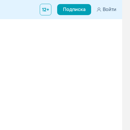
Подписка
Войти
12+
Redemptionx
Spheric Universe Experience