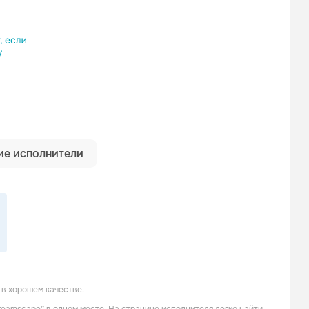
ылку
е исполнители
 в хорошем качестве.
Poverty's No Crime
Sun Caged