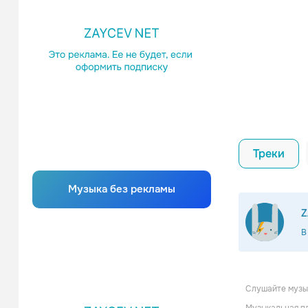
Треки
Музыка без рекламы
Z
В
Слушайте музык
Tomorrow