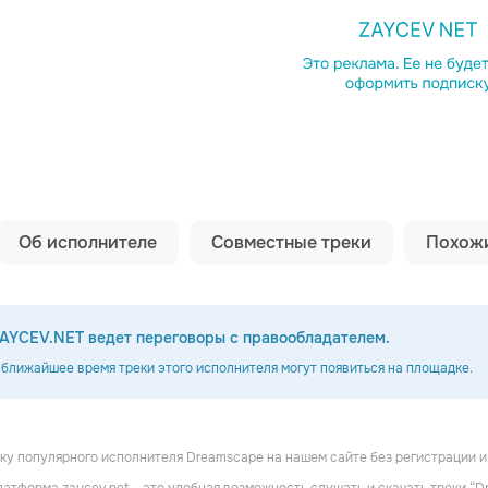
Копировать сс
Об исполнителе
Совместные треки
Похожи
AYCEV.NET ведет переговоры с правообладателем.
 ближайшее время треки этого исполнителя могут появиться на площадке.
у популярного исполнителя Dreamscape на нашем сайте без регистрации и
's Eve
Dali's Dilemma
Wastefall