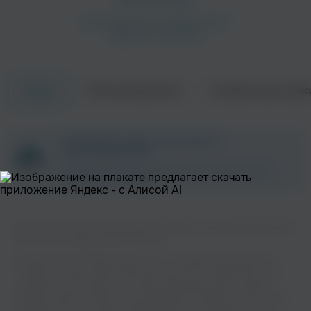
Об исполнителе
Совместные трек
Треки
ZAYCEV.NET ведет переговоры с
правообладателем.
В ближайшее время треки этого исполнителя могут
появиться на площадке.
Вы можете слушать музыку вашего любимого исполнителя Akon Feat
Obie Trice на нашем сайте бесплатно.
Музыкальная платформа zaycev.net - это удобная возможность
слушать и скачать треки “Akon Feat Obie Trice” в одном месте. На
странице исполнителя легко найти популярные песни, свежие
релизы и треки, которые хочется добавить в плейлист. Песни “Akon
Feat Obie Trice” доступны онлайн, бесплатно, в формате mp3 и в