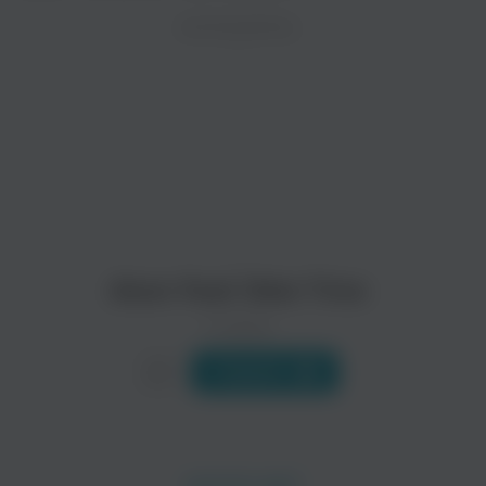
ZAYCEV.NET ведет переговоры с правообладател
ИСПОЛНИТЕЛЬ
Биография
В ближайшее время треки этого исполнителя могут появит
Возможно вы не поверите, но Оби Трайс – это настоящее им
Читать еще
Akon Feat Obie Trice
0 треков
Слушать