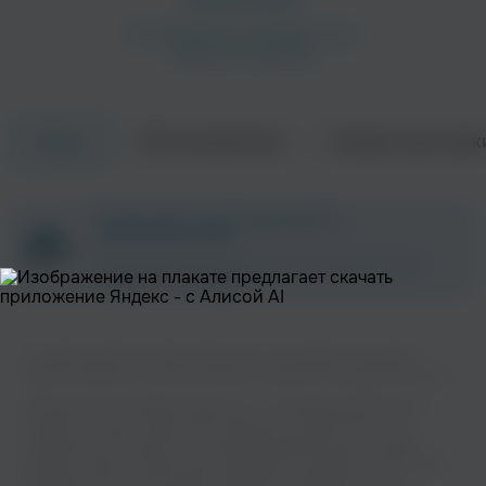
Об исполнителе
Совместные трек
Треки
Quincy Jointz
Quasamodo
Хаус
ZAYCEV.NET ведет переговоры с
правообладателем.
В ближайшее время треки этого исполнителя могут
появиться на площадке.
На нашем сайте вы можете бесплатно наслаждаться музыкой
вашего любимого исполнителя Nick Fonkynson в хорошем качестве.
Doctormusic Project
The Breakbeat Junkie
Музыкальная платформа zaycev.net - это удобная возможность
слушать и скачать треки “Nick Fonkynson” в одном месте. На
странице исполнителя легко найти популярные песни, свежие
релизы и треки, которые хочется добавить в плейлист. Песни “Nick
Fonkynson” доступны онлайн, бесплатно, в формате mp3 и в