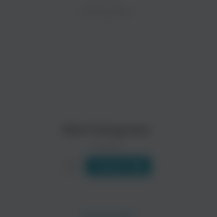
ZAYCEV.NET ведет переговоры с правообладател
ИСПОЛНИТЕЛЬ
В ближайшее время треки этого исполнителя могут появит
Niles Philips
Funky Destination
Nick Fonkynson
0 треков
Слушать
Headson Groove
Dynamo Productions