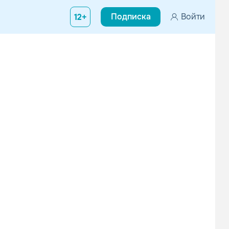
Подписка
Войти
12+
ак это принято называть в молодёжной среде «баунс» + r’n’b с 
Юлианна Караулова
МУЗЫКА В МАШИНУ
R’n’B
Рок