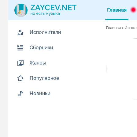
Главная
Похожие
Главная
›
Испол
Исполнители
Z
Биогр
В
Сборники
Творчество 
Читать еще
Жанры
Популярное
Новинки
Ваня Дмит
Поп