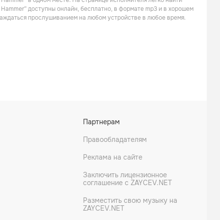
l Hammer” в одном месте. На странице исполнителя легко найти
Поп
Техно
l Hammer” доступны онлайн, бесплатно, в формате mp3 и в хорошем
слаждаться прослушиванием на любом устройстве в любое время.
Баста
Dabro
Партнерам
Рэп
Поп
Правообладателям
Реклама на сайте
Заключить лицензионное
соглашение с ZAYCEV.NET
Разместить свою музыку на
ZAYCEV.NET