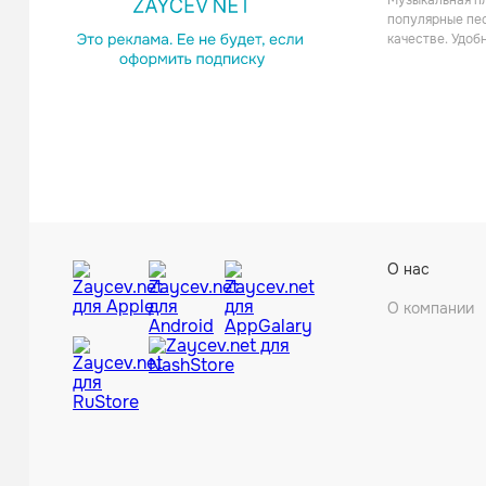
Музыкальная пл
Поп
популярные пес
качестве. Удоб
Бутыр
О нас
Шанс
О компании