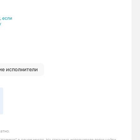
ылку
е исполнители
атно.
Jeny Vesna
NO4X