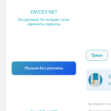
Треки
Музыка без рекламы
Z
В
Вы можете слуш
IOW