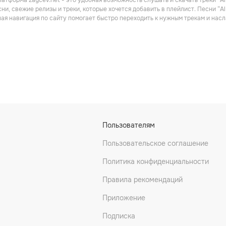
атформа zaycev.net - это удобная возможность слушать и скачать треки “A
Русский рэп
Поп
ни, свежие релизы и треки, которые хочется добавить в плейлист. Песни “A
ная навигация по сайту помогает быстро переходить к нужным трекам и на
ка
Вирус
SLAVA SKRIPKA
Пользователям
он
Танцевальная
Поп
Пользовательское соглашение
Политика конфиденциальности
Правила рекомендаций
Приложение
Подписка