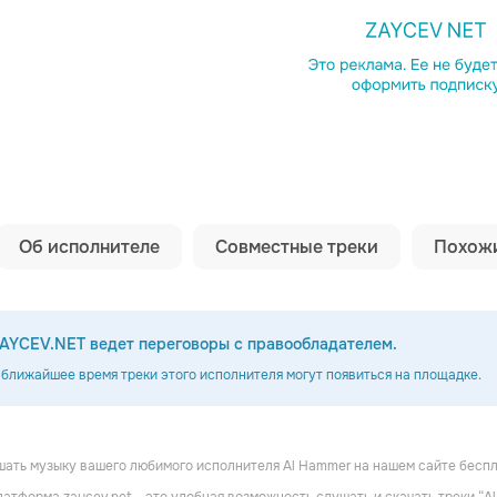
Копировать сс
Об исполнителе
Совместные треки
Похожи
AYCEV.NET ведет переговоры с правообладателем.
 ближайшее время треки этого исполнителя могут появиться на площадке.
ать музыку вашего любимого исполнителя Al Hammer на нашем сайте беспл
A
MIA BOYKA
Анна Немченко