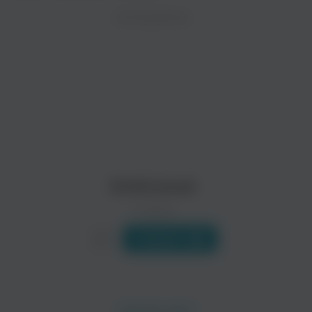
ZAYCEV.NET ведет переговоры с правообладател
ИСПОЛНИТЕЛЬ
Биография
В ближайшее время треки этого исполнителя могут появит
Группа ENTHRONED была создана в 1993 году музыкантами 
Читать еще
RaGnaRoK
Gehenna
Рок
Метал
Enthroned
0 треков
Слушать
Svarttjern
Tsjuder
Метал
Метал