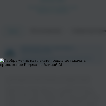
Об исполнителе
Совместные трек
Треки
Urgehal
Sargeist
ZAYCEV.NET ведет переговоры с
Метал
Метал
правообладателем.
В ближайшее время треки этого исполнителя могут
появиться на площадке.
На нашем сайте вы можете бесплатно наслаждаться музыкой
вашего любимого исполнителя Enthroned в хорошем качестве.
Музыкальная платформа zaycev.net - это удобная возможность
слушать и скачать треки “Enthroned” в одном месте. На странице
1349
Setherial
исполнителя легко найти популярные песни, свежие релизы и треки,
Метал
которые хочется добавить в плейлист. Песни “Enthroned” доступны
онлайн, бесплатно, в формате mp3 и в хорошем качестве. Удобная