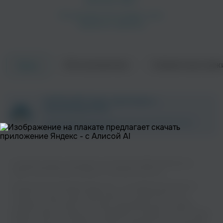
Об исполнителе
Совместные трек
Треки
Luca Sestak
Hamp Garnett
Блюз
ZAYCEV.NET ведет переговоры с
правообладателем.
В ближайшее время треки этого исполнителя могут
появиться на площадке.
Слушайте музыку популярного исполнителя Albert Ammons на
нашем сайте без регистрации и в хорошем качестве.
Willie "The Lion" Smith
Jay McShann
Музыкальная платформа zaycev.net - это удобная возможность
слушать и скачать треки “Albert Ammons” в одном месте. На
Джаз
Поп
странице исполнителя легко найти популярные песни, свежие
релизы и треки, которые хочется добавить в плейлист. Песни “Albert
Ammons” доступны онлайн, бесплатно, в формате mp3 и в хорошем