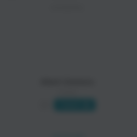
ZAYCEV.NET ведет переговоры с правообладател
ИСПОЛНИТЕЛЬ
Биография
В ближайшее время треки этого исполнителя могут появит
(англ. , 23-е сентября 1907 — 2-ое декабря 1949) был Ам
Родился Альберт Аммонс в городе Чикаго, штат...
Читать еще
Meade Lux Lewis
Little Brother Montgomery
Джаз
R’n’B
Albert Ammons
0 треков
Слушать
Caroline Dahl
Rob Rio