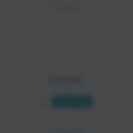
ZAYCEV.NET ведет переговоры с правообладател
ИСПОЛНИТЕЛЬ
Биография
В ближайшее время треки этого исполнителя могут появит
Читать еще
Alchemist
0 треков
Слушать