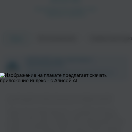
Об исполнителе
Совместные трек
Треки
ZAYCEV.NET ведет переговоры с
правообладателем.
В ближайшее время треки этого исполнителя могут
появиться на площадке.
На нашем сайте вы можете бесплатно наслаждаться музыкой
вашего любимого исполнителя Alchemist в хорошем качестве.
Музыкальная платформа zaycev.net - это удобная возможность
слушать и скачать треки “Alchemist” в одном месте. На странице
исполнителя легко найти популярные песни, свежие релизы и треки,
которые хочется добавить в плейлист. Песни “Alchemist” доступны
онлайн, бесплатно, в формате mp3 и в хорошем качестве. Удобная