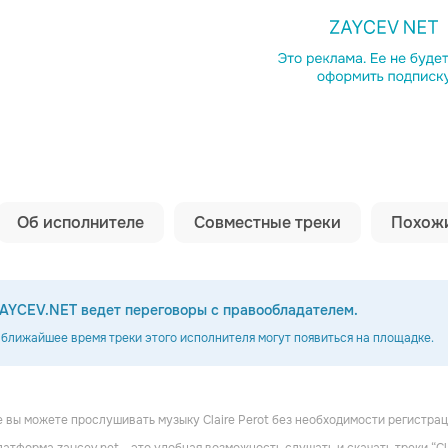
Копировать сс
Об исполнителе
Совместные треки
Похожи
AYCEV.NET ведет переговоры с правообладателем.
 ближайшее время треки этого исполнителя могут появиться на площадке.
Flashdance the Musical Studio Cast
Marie Orlandi
Diane Dassigny
 вы можете прослушивать музыку Claire Perot без необходимости регистра