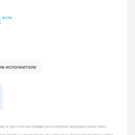
ылку
е исполнители
Dominique Magloire
Florian Etienne
ции, и при этом наслаждаться отличным звуковым качеством