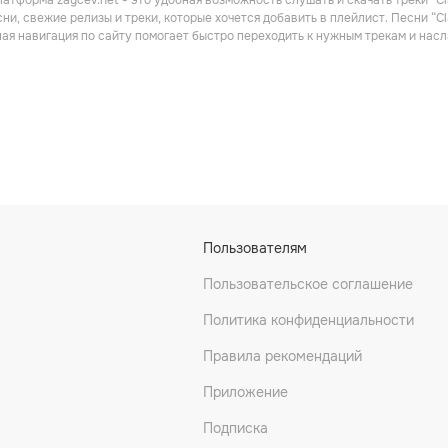
атформа zaycev.net - это удобная возможность слушать и скачать треки “Cla
ни, свежие релизы и треки, которые хочется добавить в плейлист. Песни “Cl
ная навигация по сайту помогает быстро переходить к нужным трекам и на
upe
Melissa Mars
Cathialine Andria
Поп
Мюзикл
Пользователям
Пользовательское соглашение
Политика конфиденциальности
Правила рекомендаций
Приложение
Подписка
elva
Dracula, L'Amour Plus Fort Que La Mort
Camille Lou