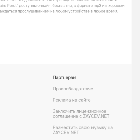
ire Perot” в одном месте. На странице исполнителя легко найти
aire Perot” доступны онлайн, бесплатно, в формате mp3 и в хорошем
слаждаться прослушиванием на любом устройстве в любое время.
Fabian Richard
Lysa Ansaldi
Французская поп музыка
Мюзикл
Партнерам
Правообладателям
Реклама на сайте
Заключить лицензионное
соглашение с ZAYCEV.NET
Разместить свою музыку на
ZAYCEV.NET
Solal
Merwan Rim