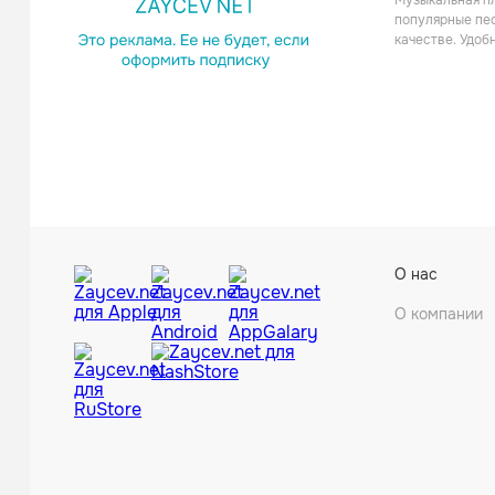
Музыкальная пл
популярные пес
качестве. Удоб
La Tro
Рок
О нас
О компании
Anaïs D