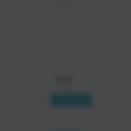
ZAYCEV.NET ведет переговоры с правообладател
ИСПОЛНИТЕЛЬ
Биография
В ближайшее время треки этого исполнителя могут появит
Aleks Малиновский родился 9 июля 1984г.
Как и большинство детей, рос абсолютно обычным ребенко
Читать еще
Malcolm B
SödraSidan
Рэп
Aleks
0 треков
Слушать
Gee Dixon
Viktor Ax
Рэп
Рэп