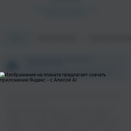
Об исполнителе
Совместные трек
Треки
Näääk & Nimo
Parham
ZAYCEV.NET ведет переговоры с
Поп
Рэп
правообладателем.
В ближайшее время треки этого исполнителя могут
появиться на площадке.
Вы можете слушать музыку вашего любимого исполнителя Aleks на
нашем сайте бесплатно.
Музыкальная платформа zaycev.net - это удобная возможность
слушать и скачать треки “Aleks” в одном месте. На странице
Linda Pira
Abidaz
исполнителя легко найти популярные песни, свежие релизы и треки,
Поп
Рэп
которые хочется добавить в плейлист. Песни “Aleks” доступны
онлайн, бесплатно, в формате mp3 и в хорошем качестве. Удобная