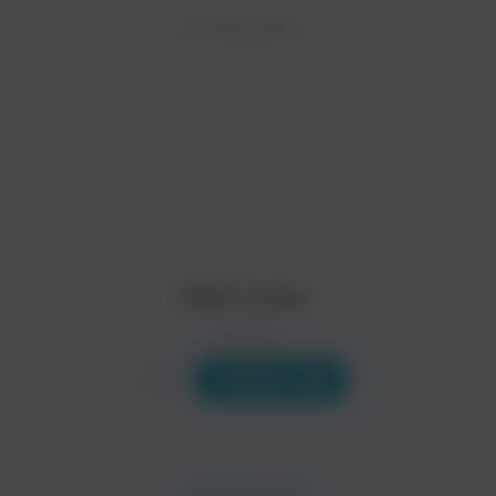
ZAYCEV.NET ведет переговоры с правообладател
ИСПОЛНИТЕЛЬ
Биография
В ближайшее время треки этого исполнителя могут появит
Alex Luna (ни в коем случае не «Алекс Луна») — обладател
Читать еще
Михаил Ножкин
Angelo Manzotti
Поп
Alex Luna
0 треков
Слушать
Wall Project
Valer Barna-Sabadus