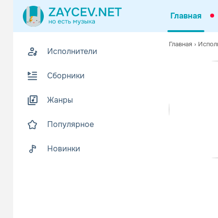
Главная
0
Главная
›
Испол
Исполнители
Z
Биогр
В
Сборники
Реальное И
Алекс появи
Жанры
Читать еще
Популярное
Новинки