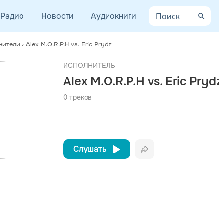
Радио
Новости
Аудиокниги
нители
›
Alex M.O.R.P.H vs. Eric Prydz
AYCEV.NET ведет переговоры с правообладателем.
афия
ИСПОЛНИТЕЛЬ
 ближайшее время треки этого исполнителя могут появиться на площадке.
Alex M.O.R.P.H vs. Eric Pryd
мя: Алекс Милинг
лся на свет в 1975 году в городе Бохум (промышленный регион Ру
0 треков
Слушать
Вконтакте
Одноклассники
Telegram