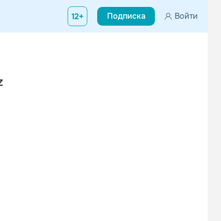
Подписка
Войти
12+
z
р, Германия). Увлекаться музыкой он начал в раннем детстве. В