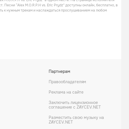
 M.O.R.P.H vs. Eric Prydz” в одном месте. На странице исполнителя
 Песни “Alex M.O.R.P.H vs. Eric Prydz” доступны онлайн, бесплатно, в
ить к нужным трекам и наслаждаться прослушиванием на любом
Партнерам
Правообладателям
Реклама на сайте
Заключить лицензионное
соглашение с ZAYCEV.NET
Разместить свою музыку на
ZAYCEV.NET