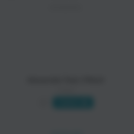
ZAYCEV.NET ведет переговоры с правообладател
ИСПОЛНИТЕЛЬ
Биография
В ближайшее время треки этого исполнителя могут появит
Alexandra Imelda Cecelia Ewan Burke родилась 25 августа 
Читать еще
Alexander Feat. Pitbull
0 треков
Слушать