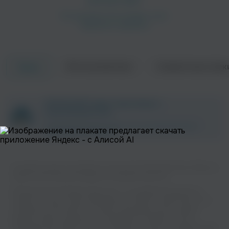
Об исполнителе
Совместные трек
Треки
ZAYCEV.NET ведет переговоры с
правообладателем.
В ближайшее время треки этого исполнителя могут
появиться на площадке.
Слушайте музыку популярного исполнителя Alexander Feat. Pitbull на
нашем сайте без регистрации и в хорошем качестве.
Музыкальная платформа zaycev.net - это удобная возможность
слушать и скачать треки “Alexander Feat. Pitbull” в одном месте. На
странице исполнителя легко найти популярные песни, свежие
релизы и треки, которые хочется добавить в плейлист. Песни
“Alexander Feat. Pitbull” доступны онлайн, бесплатно, в формате mp3