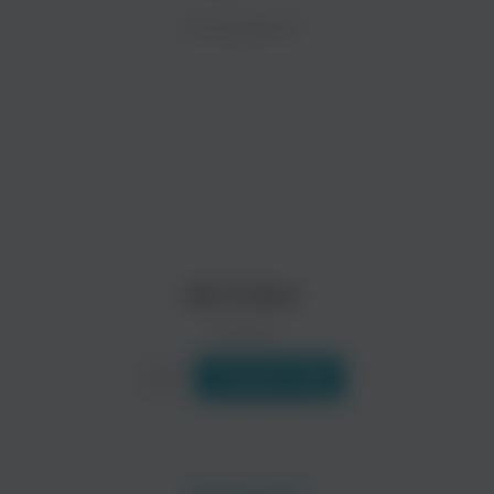
ZAYCEV.NET ведет переговоры с правообладател
ИСПОЛНИТЕЛЬ
Биография
В ближайшее время треки этого исполнителя могут появит
All-4-One - американская R&B-группа, наиболее известная с
Читать еще
All 4 One
0 треков
Слушать