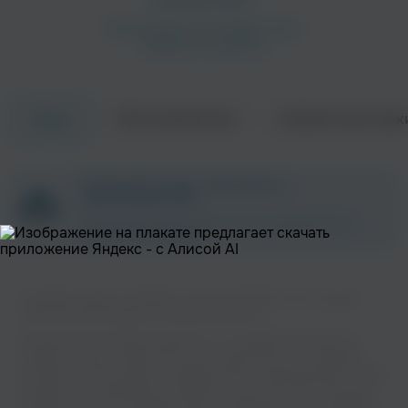
Об исполнителе
Совместные трек
Треки
ZAYCEV.NET ведет переговоры с
правообладателем.
В ближайшее время треки этого исполнителя могут
появиться на площадке.
Слушайте музыку популярного исполнителя All 4 One на нашем
сайте без регистрации и в хорошем качестве.
Музыкальная платформа zaycev.net - это удобная возможность
слушать и скачать треки “All 4 One” в одном месте. На странице
исполнителя легко найти популярные песни, свежие релизы и треки,
которые хочется добавить в плейлист. Песни “All 4 One” доступны
онлайн, бесплатно, в формате mp3 и в хорошем качестве. Удобная