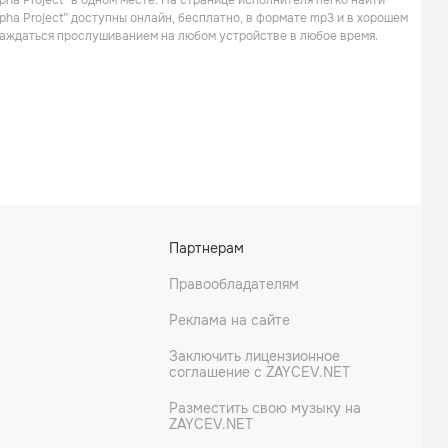
pha Project” в одном месте. На странице исполнителя легко найти
pha Project” доступны онлайн, бесплатно, в формате mp3 и в хорошем
слаждаться прослушиванием на любом устройстве в любое время.
Venaculas
Sikh
Партнерам
Правообладателям
Реклама на сайте
Заключить лицензионное
соглашение с ZAYCEV.NET
Разместить свою музыку на
ZAYCEV.NET