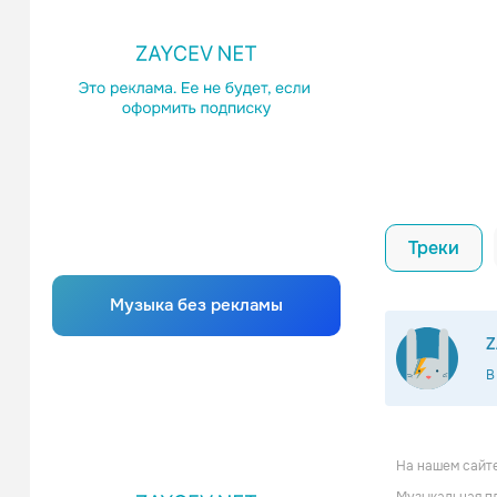
Треки
Музыка без рекламы
Z
В
Noisy F
На нашем сайте