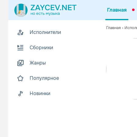
Главная
Похожие
Главная
›
Испол
Исполнители
Z
Биогр
В
Сборники
Редчайшая ф
———————
Жанры
Alpha-Projec
Читать еще
Популярное
Новинки
LIK...