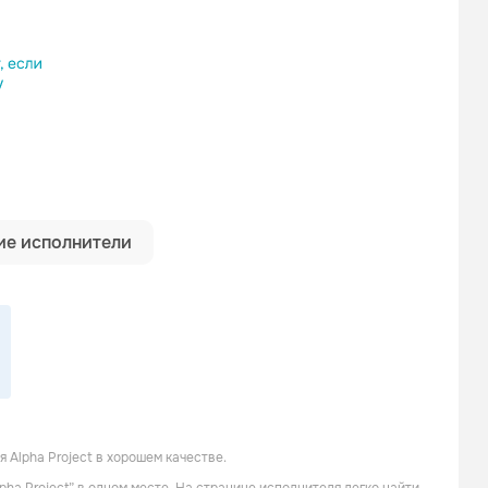
ылку
е исполнители
Troïdes Priamus Hecuba
Boost
Alpha Project в хорошем качестве.
Поп