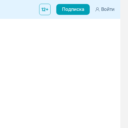
Подписка
Войти
12+
леймо и энхансер не похожи, но читка присутствует, а так же м
Alpha Project Featuring Gitane...
peach (f.t.l)
D.Majiria