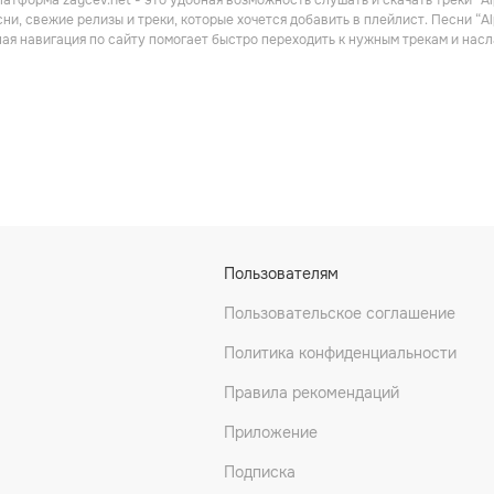
атформа zaycev.net - это удобная возможность слушать и скачать треки “Al
ни, свежие релизы и треки, которые хочется добавить в плейлист. Песни “Al
ная навигация по сайту помогает быстро переходить к нужным трекам и на
)er
Oneyed Jack
Nada Mas
Поп
Рок
Пользователям
Пользовательское соглашение
Политика конфиденциальности
Правила рекомендаций
Приложение
Подписка