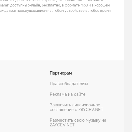
aral” в одном месте. На странице исполнителя легко найти
Поп
Поп
maral” доступны онлайн, бесплатно, в формате mp3 и в хорошем
слаждаться прослушиванием на любом устройстве в любое время.
Manolo Garcia
El Sueno De Morfeo
Партнерам
Поп
Поп
Правообладателям
Реклама на сайте
Заключить лицензионное
соглашение с ZAYCEV.NET
Разместить свою музыку на
ZAYCEV.NET