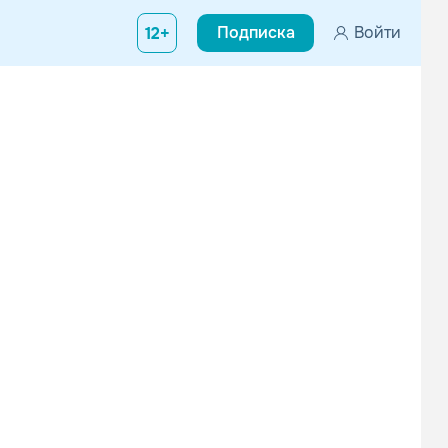
Подписка
Войти
12+
ю деятельность она начала в качестве ударницы небольшой рок-
Nena Daconte
Antonio Flores
Поп
Поп