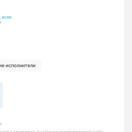
ылку
е исполнители
о.
Maldita Nerea
Elefantes