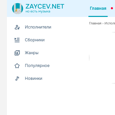
Главная
Похожие
Главная
›
Испол
Исполнители
Z
Биогр
В
Сборники
Amaral - сц
Жанры
Вскоре Ева 
Читать еще
Популярное
Новинки
M-Cl
Поп