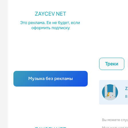
Треки
Музыка без рекламы
Z
В
Вы можете слуш
La Guar