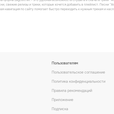
атформа zaycev.net - это удобная возможность слушать и скачать треки “Am
Поп
ни, свежие релизы и треки, которые хочется добавить в плейлист. Песни “A
ная навигация по сайту помогает быстро переходить к нужным трекам и на
ntero
Despistaos
OBK
Пользователям
Поп
Поп
Пользовательское соглашение
Политика конфиденциальности
Правила рекомендаций
Приложение
Подписка