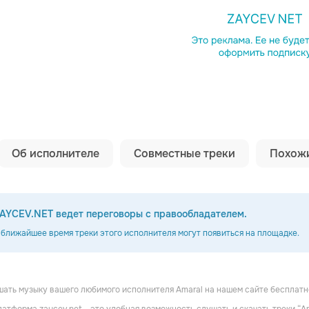
Копировать сс
Об исполнителе
Совместные треки
Похожи
AYCEV.NET ведет переговоры с правообладателем.
 ближайшее время треки этого исполнителя могут появиться на площадке.
ать музыку вашего любимого исполнителя Amaral на нашем сайте бесплатн
dia
Los Secretos
♥ Despistaos