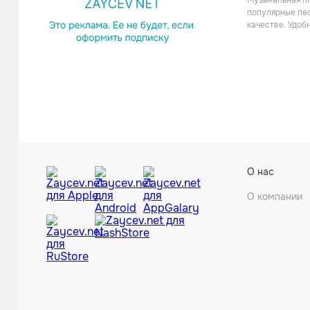
Музыкальная пл
Поп
популярные пес
качестве. Удоб
Amaia Mo
О нас
Поп
О компании