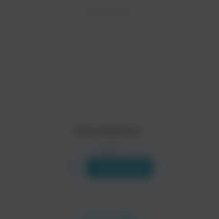
ZAYCEV.NET ведет переговоры с правообладател
ИСПОЛНИТЕЛЬ
Биография
В ближайшее время треки этого исполнителя могут появит
Одесская группа, в составе которой Елена Войнаровская - в
Читать еще
Ange Noir
Crazy Juliet
Amurekimuri
0 треков
Слушать
Fleur
Анна Пингина
Поп