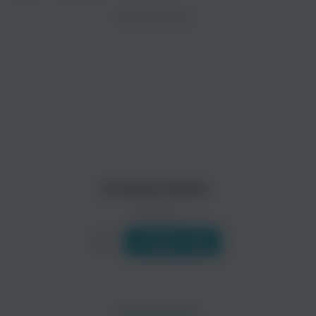
ZAYCEV.NET ведет переговоры с правообладател
ИСПОЛНИТЕЛЬ
Биография
В ближайшее время треки этого исполнителя могут появит
Эндрю Белл — американский автор-исполнитель песен. Энд
Он вырос на таких группах как Third Eye Blind, Counting Cro
Читать еще
Phillip Larue
Noah Gundersen
Поп
Andrew Belle
0 треков
Слушать
Amber Run
Aquilo
Поп
Поп