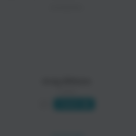
ZAYCEV.NET ведет переговоры с правообладател
ИСПОЛНИТЕЛЬ
Биография
В ближайшее время треки этого исполнителя могут появит
(, полное имя , 3 декабря 1927 - 25 сентября 2012) — аме
Начинал карьеру в составе...
Читать еще
Patti Page
Perry Como
Поп
Поп
Andy Williams
0 треков
Слушать
Bobby Darin
Brenda Lee
Поп
Поп