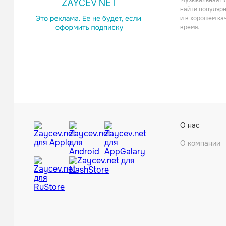
Музыкальная пл
найти популярн
и в хорошем ка
время.
О нас
О компании