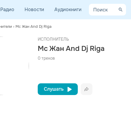
Радио
Новости
Аудиокниги
нители
›
Mc Жан And Dj Riga
AYCEV.NET ведет переговоры с правообладателем.
ИСПОЛНИТЕЛЬ
 ближайшее время треки этого исполнителя могут появиться на площадке.
Mc Жан And Dj Riga
0 треков
Слушать
Вконтакте
Одноклассники
Telegram