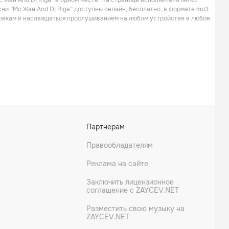
 Жан And Dj Riga” в одном месте. На странице исполнителя легко
сни “Mc Жан And Dj Riga” доступны онлайн, бесплатно, в формате mp3
 трекам и наслаждаться прослушиванием на любом устройстве в любое
Партнерам
Правообладателям
Реклама на сайте
Заключить лицензионное
соглашение с ZAYCEV.NET
Разместить свою музыку на
ZAYCEV.NET