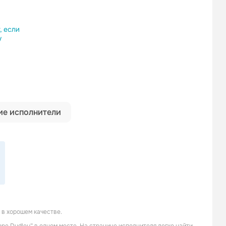
ылку
е исполнители
 в хорошем качестве.
Mark Isham
Aaron Zigman