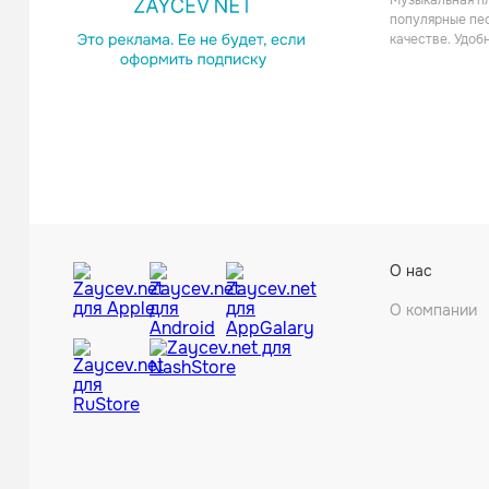
Музыкальная пл
Поп
популярные пес
качестве. Удоб
Jan A.P. Ka
О нас
Поп
О компании