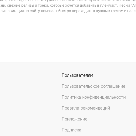
атформа zaycev.net - это удобная возможность слушать и скачать треки “An
Поп
Поп
ни, свежие релизы и треки, которые хочется добавить в плейлист. Песни “A
ная навигация по сайту помогает быстро переходить к нужным трекам и на
czmarek
James Newton Howard
George Fenton
Пользователям
Поп
Поп
Пользовательское соглашение
Политика конфиденциальности
Правила рекомендаций
Приложение
Подписка