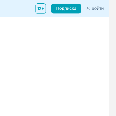
Подписка
Войти
12+
956, Чатем) — британский композитор и музыкант, обладательница
Stephen Warbeck
Ilan Eshkeri
Саундтреки
Саундтреки