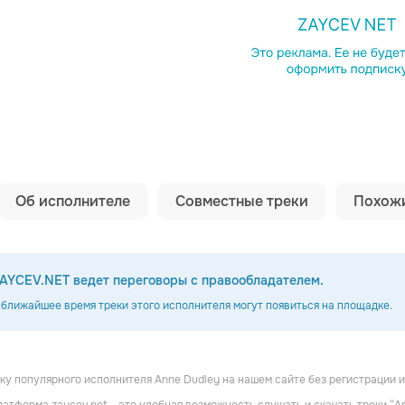
Копировать сс
Об исполнителе
Совместные треки
Похожи
AYCEV.NET ведет переговоры с правообладателем.
 ближайшее время треки этого исполнителя могут появиться на площадке.
у популярного исполнителя Anne Dudley на нашем сайте без регистрации и
elman
Rachel Portman
Patrick Doyle