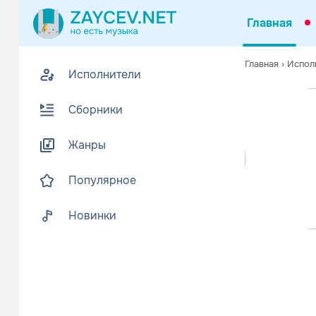
Главная
Похожие
Главная
›
Испол
Исполнители
Z
Биогр
В
Сборники
Энн Дадли (
Жанры
Образовани
Энн получил
Популярное
Читать еще
Новинки
John Po
Поп