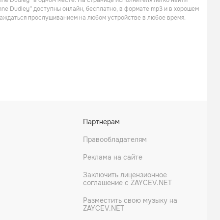
ne Dudley” в одном месте. На странице исполнителя легко найти
Поп
Поп
nne Dudley” доступны онлайн, бесплатно, в формате mp3 и в хорошем
слаждаться прослушиванием на любом устройстве в любое время.
Gabriel Yared
Dario Marianelli
Партнерам
Поп
Саундтреки
Правообладателям
Реклама на сайте
Заключить лицензионное
соглашение с ZAYCEV.NET
Разместить свою музыку на
ZAYCEV.NET