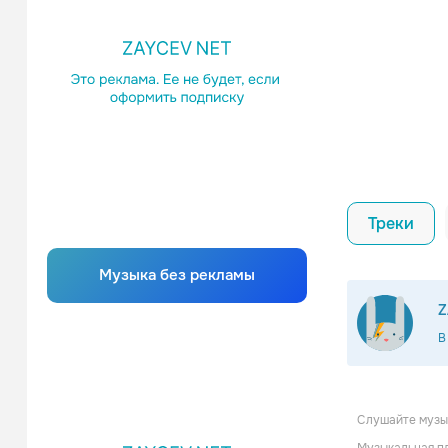
Треки
Музыка без рекламы
Z
В
Слушайте музык
Randy Ed