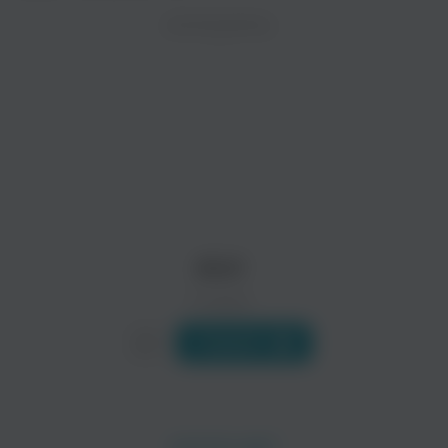
ZAYCEV.NET ведет переговоры с правообладател
ИСПОЛНИТЕЛЬ
В ближайшее время треки этого исполнителя могут появит
Pink Lady
Ryusenkei
Anri
0 треков
Слушать
Yurie Kokubu
Hiroko Yakushimaru