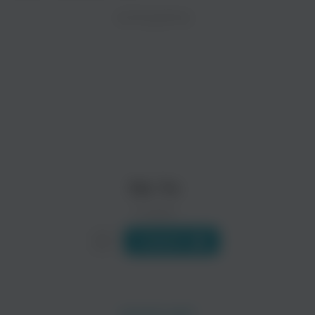
ZAYCEV.NET ведет переговоры с правообладател
ИСПОЛНИТЕЛЬ
Биография
В ближайшее время треки этого исполнителя могут появит
Ne-Yo - американский певец и автор песен, танцор, актер
Читать еще
Avant
Frankie J
R’n’B
Поп
Ne-Yo
0 треков
Слушать
Jay Sean
Jeremih
Поп
Поп