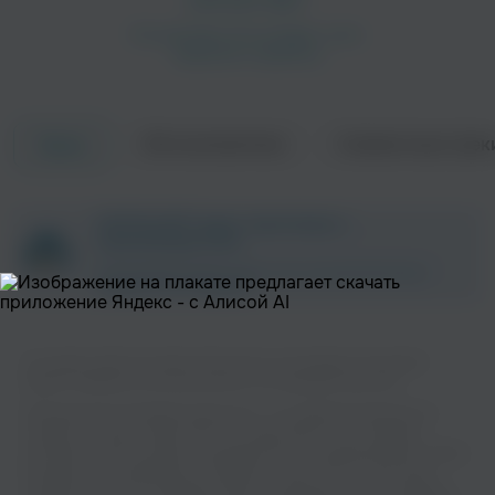
Об исполнителе
Совместные трек
Треки
Joe
Keyshia Cole
ZAYCEV.NET ведет переговоры с
Поп
Поп
правообладателем.
В ближайшее время треки этого исполнителя могут
появиться на площадке.
На нашем сайте вы можете бесплатно наслаждаться музыкой
вашего любимого исполнителя Ne-Yo в хорошем качестве.
Музыкальная платформа zaycev.net - это удобная возможность
слушать и скачать треки “Ne-Yo” в одном месте. На странице
Lloyd
MariO
исполнителя легко найти популярные песни, свежие релизы и треки,
Легкая
Поп
которые хочется добавить в плейлист. Песни “Ne-Yo” доступны
онлайн, бесплатно, в формате mp3 и в хорошем качестве. Удобная