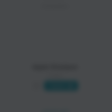
ZAYCEV.NET ведет переговоры с правообладател
ИСПОЛНИТЕЛЬ
Биография
В ближайшее время треки этого исполнителя могут появит
Состав группы:
Костик - вокал, гитара
Женька - гитара
Максик - бас
Васька - барабаны
БеZ<Б>
SchoolBaG
Лера - менеджмент
поп-панк…поп-панк…поп-панк
Apple Shampoo
0 треков
Слушать
3X7
Secondhand