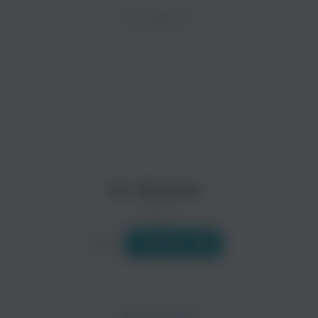
ZAYCEV.NET ведет переговоры с правообладател
ИСПОЛНИТЕЛЬ
В ближайшее время треки этого исполнителя могут появит
Ar. Rahman
0 треков
Слушать