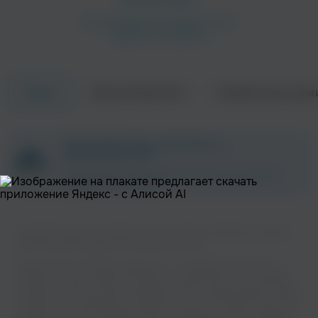
Об исполнителе
Совместные трек
Треки
ZAYCEV.NET ведет переговоры с
правообладателем.
В ближайшее время треки этого исполнителя могут
появиться на площадке.
Слушайте музыку популярного исполнителя Ar. Rahman на нашем
сайте без регистрации и в хорошем качестве.
Музыкальная платформа zaycev.net - это удобная возможность
слушать и скачать треки “Ar. Rahman” в одном месте. На странице
исполнителя легко найти популярные песни, свежие релизы и треки,
которые хочется добавить в плейлист. Песни “Ar. Rahman” доступны
онлайн, бесплатно, в формате mp3 и в хорошем качестве. Удобная