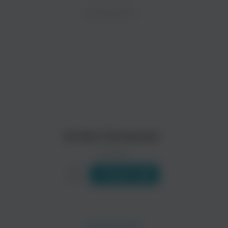
ZAYCEV.NET ведет переговоры с правообладател
ИСПОЛНИТЕЛЬ
Биография
В ближайшее время треки этого исполнителя могут появит
Актриса, танцовщица, режиссер, сценарист и певица Ариэль
Читать еще
Francoise Hardy
Serge Gainsbourg
Поп
Поп
Arielle Dombasle
0 треков
Слушать
Benjamin Biolay
Julien Clerc
Поп
Поп