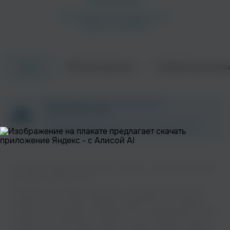
Об исполнителе
Совместные трек
Треки
ZAYCEV.NET ведет переговоры с
правообладателем.
В ближайшее время треки этого исполнителя могут
появиться на площадке.
Вы можете слушать музыку вашего любимого исполнителя Paradigm
на нашем сайте бесплатно.
Музыкальная платформа zaycev.net - это удобная возможность
слушать и скачать треки “Paradigm” в одном месте. На странице
исполнителя легко найти популярные песни, свежие релизы и треки,
которые хочется добавить в плейлист. Песни “Paradigm” доступны
онлайн, бесплатно, в формате mp3 и в хорошем качестве. Удобная