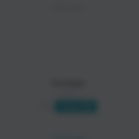
ZAYCEV.NET ведет переговоры с правообладател
ИСПОЛНИТЕЛЬ
В ближайшее время треки этого исполнителя могут появит
Paradigm
0 треков
Слушать