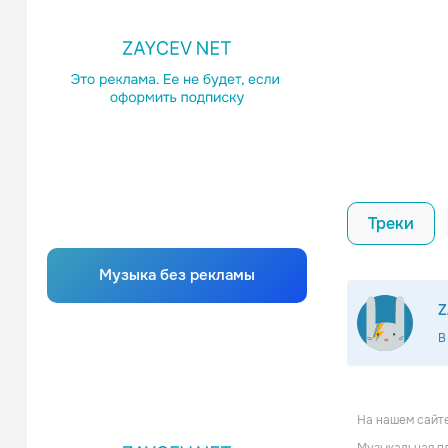
Треки
Музыка без рекламы
Z
В
На нашем сайте
Lob