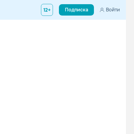
Подписка
Войти
12+
ллс, Нью-Йорк, США) — американский певец, актёр, путешественни
Gordon Lightfoot
Leo Sayer
Поп
Поп