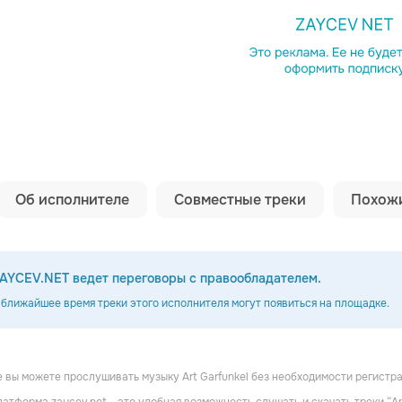
Копировать сс
Об исполнителе
Совместные треки
Похожи
AYCEV.NET ведет переговоры с правообладателем.
 ближайшее время треки этого исполнителя могут появиться на площадке.
 вы можете прослушивать музыку Art Garfunkel без необходимости регистр
o
Stephen Bishop
Rita Coolidge