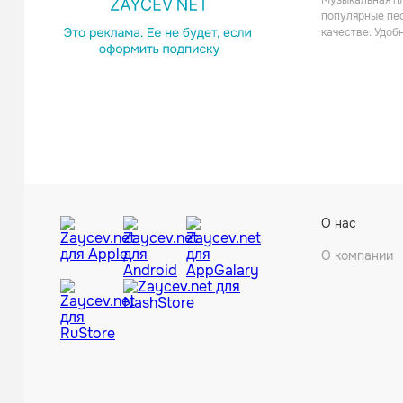
Музыкальная пл
Поп
популярные пес
качестве. Удоб
Justin H
О нас
Поп
О компании