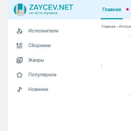
Главная
Похожие
Главная
›
Испол
Исполнители
Z
Биогр
В
Сборники
Артур Айра 
Читать еще
Жанры
Популярное
Новинки
Judy Col
Поп