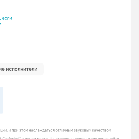
ылку
е исполнители
ации, и при этом наслаждаться отличным звуковым качеством
Gilbert O'Sullivan
Janis Ian