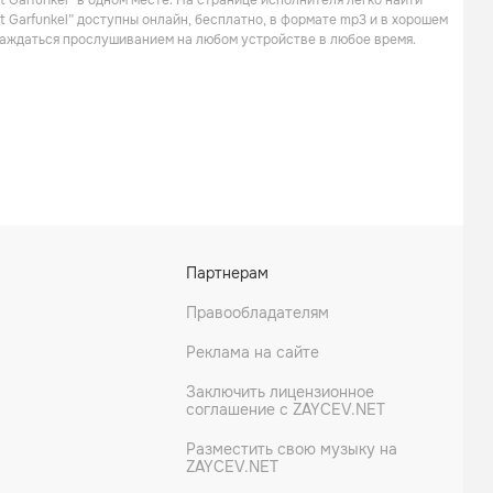
 Garfunkel” в одном месте. На странице исполнителя легко найти
Поп
Поп
t Garfunkel” доступны онлайн, бесплатно, в формате mp3 и в хорошем
слаждаться прослушиванием на любом устройстве в любое время.
Loggins & Messina
SEALS And CROFTS
Партнерам
Поп
Поп
Правообладателям
Реклама на сайте
Заключить лицензионное
соглашение с ZAYCEV.NET
Разместить свою музыку на
ZAYCEV.NET