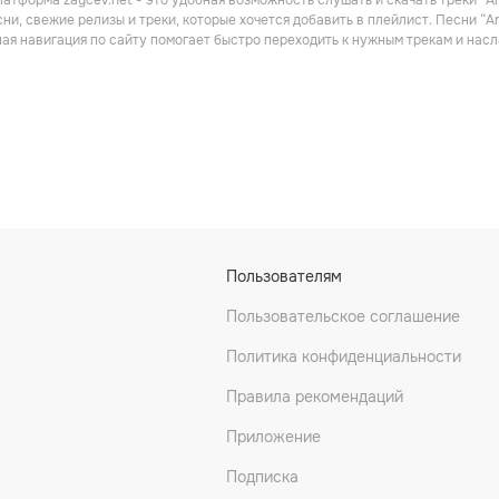
атформа zaycev.net - это удобная возможность слушать и скачать треки “Art
Поп
Поп
ни, свежие релизы и треки, которые хочется добавить в плейлист. Песни “Ar
ная навигация по сайту помогает быстро переходить к нужным трекам и на
ayward
Peter, Paul and Mary
Karla Bonoff
Пользователям
Поп
Поп
Пользовательское соглашение
Политика конфиденциальности
Правила рекомендаций
Приложение
Подписка