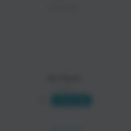
ZAYCEV.NET ведет переговоры с правообладател
ИСПОЛНИТЕЛЬ
Биография
В ближайшее время треки этого исполнителя могут появит
Фортепианный джаз, как мы знаем, в некоторых отношениях
Читать еще
Ben Webster
Erroll Garner
Классика
Поп
Art Tatum
0 треков
Слушать
The Dave Brubeck Quartet
Bill Evans
Поп
Поп