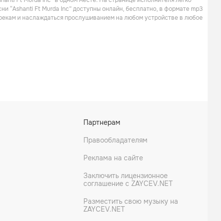
anti Ft Murda Inc” в одном месте. На странице исполнителя легко
ни “Ashanti Ft Murda Inc” доступны онлайн, бесплатно, в формате mp3
 трекам и наслаждаться прослушиванием на любом устройстве в любое
Партнерам
Правообладателям
Реклама на сайте
Заключить лицензионное
соглашение с ZAYCEV.NET
Разместить свою музыку на
ZAYCEV.NET