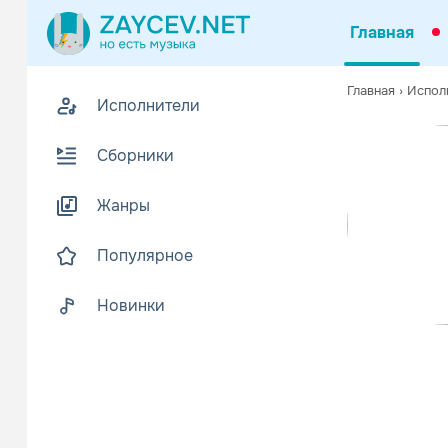
Главная
0
Главная
›
Испол
Исполнители
Z
Биогр
В
Сборники
Прекрасная 
Читать еще
Жанры
Популярное
Новинки