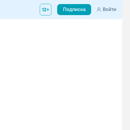
Подписка
Войти
12+
ет в 1980 году в далеко не престижном районе — Glen Cove, Long 