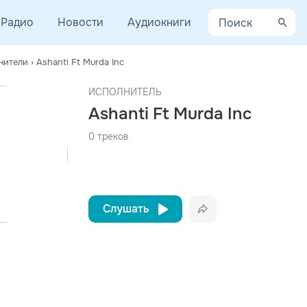
Радио
Новости
Аудиокниги
нители
›
Ashanti Ft Murda Inc
AYCEV.NET ведет переговоры с правообладателем.
афия
ИСПОЛНИТЕЛЬ
 ближайшее время треки этого исполнителя могут появиться на площадке.
Ashanti Ft Murda Inc
певица, великолепная танцовщица Ashanti Douglas появилась на св
0 треков
Слушать
Вконтакте
Одноклассники
Telegram