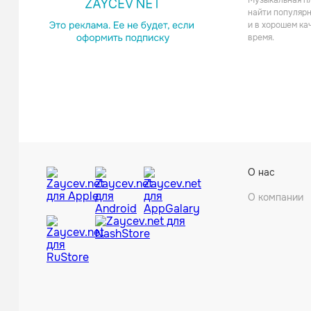
Музыкальная пл
найти популярн
и в хорошем ка
время.
О нас
О компании