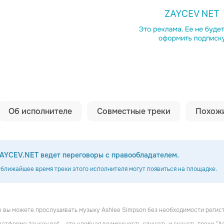
Копировать сс
Об исполнителе
Совместные треки
Похожи
AYCEV.NET ведет переговоры с правообладателем.
 ближайшее время треки этого исполнителя могут появиться на площадке.
 вы можете прослушивать музыку Ashlee Simpson без необходимости регис
rrico
Skye Sweetnam
Paris Hilton