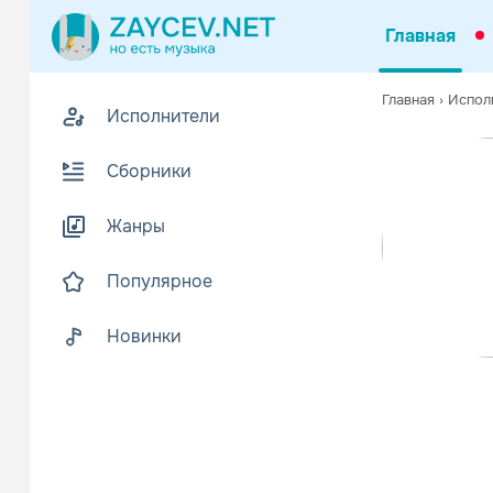
Главная
Похожие
Главная
›
Испол
Исполнители
Z
Биогр
В
Сборники
Ashlee Nico
Читать еще
Жанры
Популярное
Новинки
Lindsay 
Поп