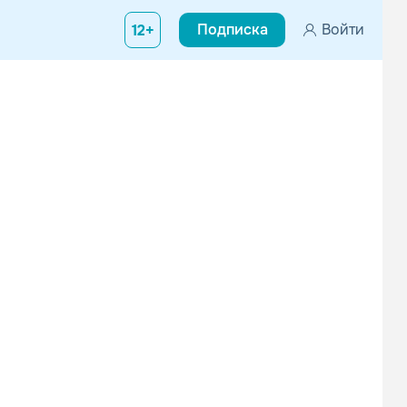
Подписка
Войти
12+
да в техасском городе Вако. В 11 лет она стала самой молодой у
Vanessa Carlton
The Veronicas
Поп
Поп