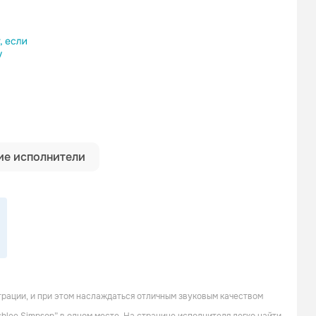
ылку
е исполнители
трации, и при этом наслаждаться отличным звуковым качеством
Nicole Scherzinger
Natasha Bedingfield