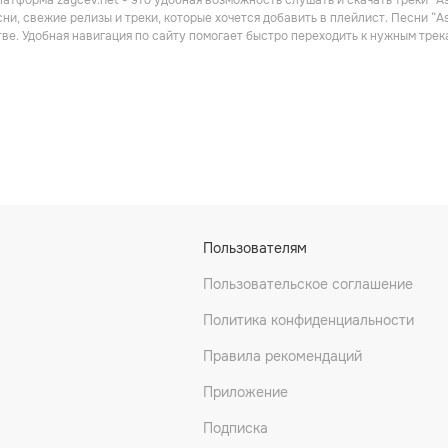
атформа zaycev.net - это удобная возможность слушать и скачать треки “As
Поп
Поп
ни, свежие релизы и треки, которые хочется добавить в плейлист. Песни “A
ве. Удобная навигация по сайту помогает быстро переходить к нужным тре
Branch
Alexz Johnson
Kelly Osbourne
Пользователям
Поп
Поп
Пользовательское соглашение
Политика конфиденциальности
Правила рекомендаций
Приложение
Подписка