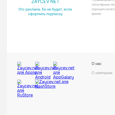
Музыкальная пл
Поп
популярные пес
хорошем качест
время.
Michelle 
О нас
Поп
О компании