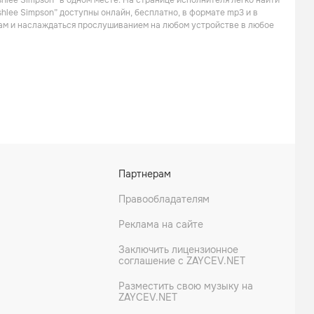
hlee Simpson” в одном месте. На странице исполнителя легко найти
Поп
Поп
shlee Simpson” доступны онлайн, бесплатно, в формате mp3 и в
кам и наслаждаться прослушиванием на любом устройстве в любое
Kelly Clarkson
JoJo
Партнерам
Танцевальная
Поп
Правообладателям
Реклама на сайте
Заключить лицензионное
соглашение с ZAYCEV.NET
Разместить свою музыку на
ZAYCEV.NET