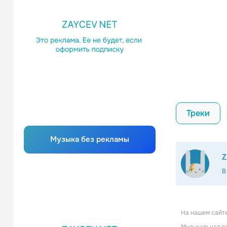
Треки
Музыка без рекламы
Z
В
На нашем сайте
Stacie O