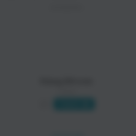
ZAYCEV.NET ведет переговоры с правообладател
ИСПОЛНИТЕЛЬ
Биография
В ближайшее время треки этого исполнителя могут появит
Robag Wruhme - ровно половина звёздного дуэта Wighnomy 
Родился в Йене, что недалеко от Лейпцига и зовут его ровн
Он обласкан Германским техно-комьюнити как заслуженный
Читать еще
Robag Whrume
0 треков
Слушать