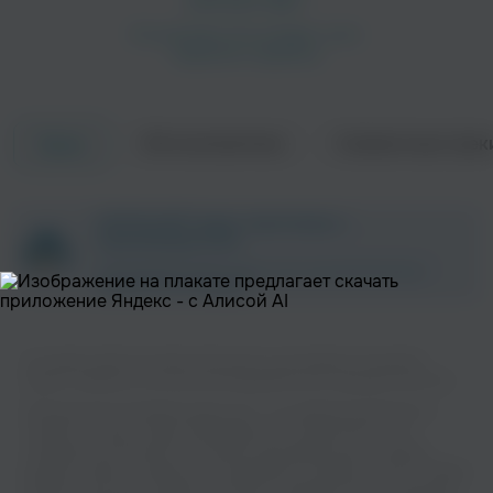
Об исполнителе
Совместные трек
Треки
ZAYCEV.NET ведет переговоры с
правообладателем.
В ближайшее время треки этого исполнителя могут
появиться на площадке.
На нашем сайте вы можете бесплатно наслаждаться музыкой
вашего любимого исполнителя Robag Whrume в хорошем качестве.
Музыкальная платформа zaycev.net - это удобная возможность
слушать и скачать треки “Robag Whrume” в одном месте. На
странице исполнителя легко найти популярные песни, свежие
релизы и треки, которые хочется добавить в плейлист. Песни “Robag
Whrume” доступны онлайн, бесплатно, в формате mp3 и в хорошем