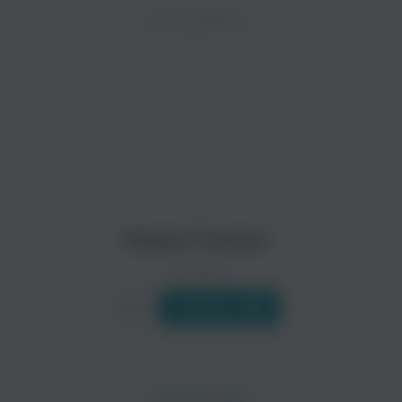
ZAYCEV.NET ведет переговоры с правообладател
ИСПОЛНИТЕЛЬ
Биография
В ближайшее время треки этого исполнителя могут появит
Карьера певца «голубоглазого соула» Роберта Палмера (Rob
Читать еще
Johnny Hates Jazz
The Power Station
Поп
Поп
Robert Palmer
0 треков
Слушать
Wang Chung
Steve Winwood
Поп
Поп