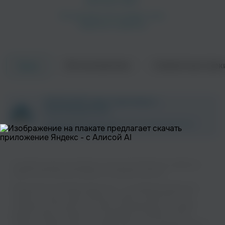
Об исполнителе
Совместные трек
Треки
ZAYCEV.NET ведет переговоры с
правообладателем.
В ближайшее время треки этого исполнителя могут
появиться на площадке.
Слушайте музыку популярного исполнителя Romeo & Juliette на
нашем сайте без регистрации и в хорошем качестве.
Музыкальная платформа zaycev.net - это удобная возможность
слушать и скачать треки “Romeo & Juliette” в одном месте. На
странице исполнителя легко найти популярные песни, свежие
релизы и треки, которые хочется добавить в плейлист. Песни
“Romeo & Juliette” доступны онлайн, бесплатно, в формате mp3 и в