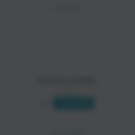
ZAYCEV.NET ведет переговоры с правообладател
ИСПОЛНИТЕЛЬ
Биография
В ближайшее время треки этого исполнителя могут появит
«Roméo & Juliette» - первый мюзикл французского компози
Читать еще
Romeo & Juliette
0 треков
Слушать