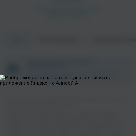
Об исполнителе
Совместные трек
Треки
ZAYCEV.NET ведет переговоры с
правообладателем.
В ближайшее время треки этого исполнителя могут
появиться на площадке.
Слушайте музыку популярного исполнителя 2pistols на нашем сайте
без регистрации и в хорошем качестве.
Музыкальная платформа zaycev.net - это удобная возможность
слушать и скачать треки “2pistols” в одном месте. На странице
исполнителя легко найти популярные песни, свежие релизы и треки,
которые хочется добавить в плейлист. Песни “2pistols” доступны
онлайн, бесплатно, в формате mp3 и в хорошем качестве. Удобная