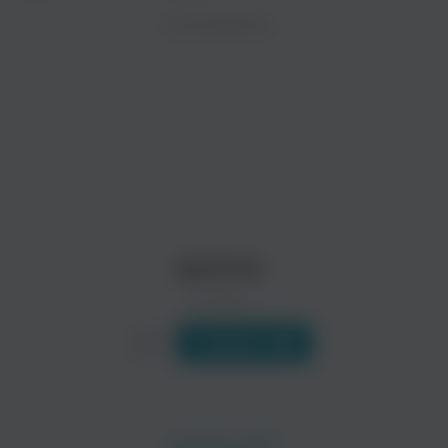
ZAYCEV.NET ведет переговоры с правообладател
ИСПОЛНИТЕЛЬ
Биография
В ближайшее время треки этого исполнителя могут появит
2 Pistols (настоящее имя Jeremy Lemont Saunders) - америк
Первый успех пришел к певцу после выхода сингла «Dirty Fo
Читать еще
2pistols
0 треков
Слушать