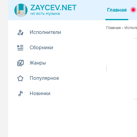
Главная
Похожие
Главная
›
Испол
Исполнители
Z
Биогр
В
Сборники
Этот шведск
Читать еще
Жанры
Популярное
Новинки
Bolt Thr