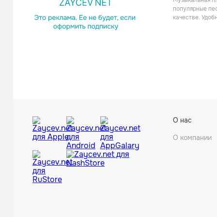
Музыкальная пл
Поп
популярные пес
качестве. Удоб
Obitua
О нас
Рок
О компании