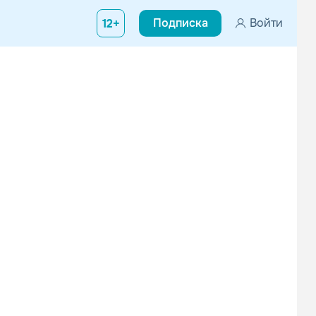
Подписка
Войти
12+
нован в 1990 году. Наряду с In Flames и Dark Tranquillity, груп
Deicide
Dissection
Рок