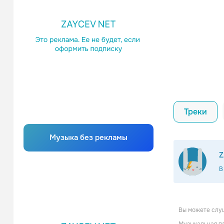
Треки
Музыка без рекламы
Z
В
Вы можете слуш
Entom