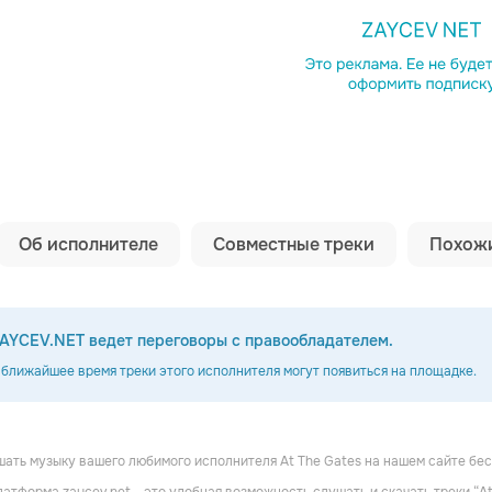
Копировать сс
Об исполнителе
Совместные треки
Похожи
AYCEV.NET ведет переговоры с правообладателем.
 ближайшее время треки этого исполнителя могут появиться на площадке.
ать музыку вашего любимого исполнителя At The Gates на нашем сайте бес
bed
Grave
Kataklysm