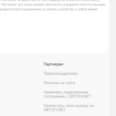
 The Gates” в одном месте. На странице исполнителя легко найти
Поп
Рок
t The Gates” доступны онлайн, бесплатно, в формате mp3 и в хорошем
слаждаться прослушиванием на любом устройстве в любое время.
Morbid Angel
The Crown
Партнерам
Дэт метал
Поп
Правообладателям
Реклама на сайте
Заключить лицензионное
соглашение с ZAYCEV.NET
Разместить свою музыку на
ZAYCEV.NET