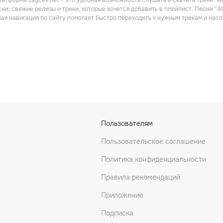
атформа zaycev.net - это удобная возможность слушать и скачать треки “At
Поп
Рок
ни, свежие релизы и треки, которые хочется добавить в плейлист. Песни “A
ная навигация по сайту помогает быстро переходить к нужным трекам и на
ry
The Haunted
Vader
Пользователям
Поп
Рок
Пользовательское соглашение
Политика конфиденциальности
Правила рекомендаций
Приложение
Подписка