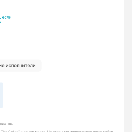
ылку
е исполнители
платно.
Malevolent Creation
Nile